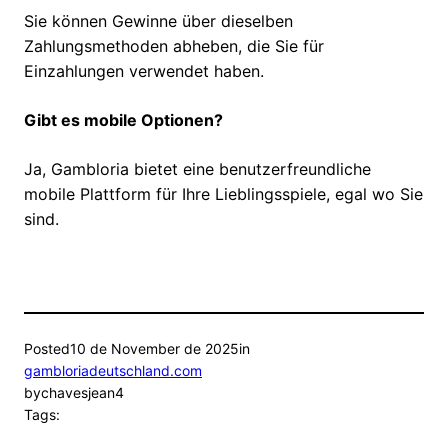
Sie können Gewinne über dieselben
Zahlungsmethoden abheben, die Sie für
Einzahlungen verwendet haben.
Gibt es mobile Optionen?
Ja, Gambloria bietet eine benutzerfreundliche
mobile Plattform für Ihre Lieblingsspiele, egal wo Sie
sind.
Posted
10 de November de 2025
in
gambloriadeutschland.com
by
chavesjean4
Tags: