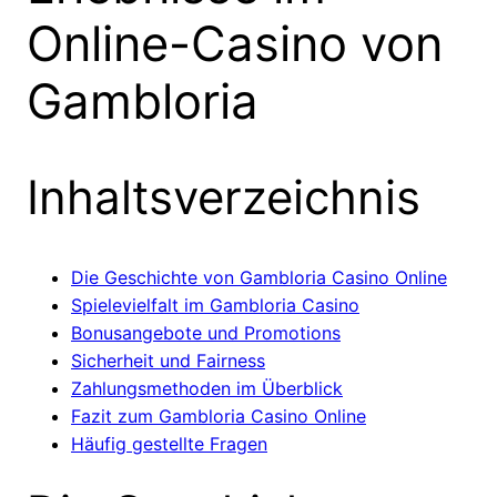
Online-Casino von
Gambloria
Inhaltsverzeichnis
Die Geschichte von Gambloria Casino Online
Spielevielfalt im Gambloria Casino
Bonusangebote und Promotions
Sicherheit und Fairness
Zahlungsmethoden im Überblick
Fazit zum Gambloria Casino Online
Häufig gestellte Fragen