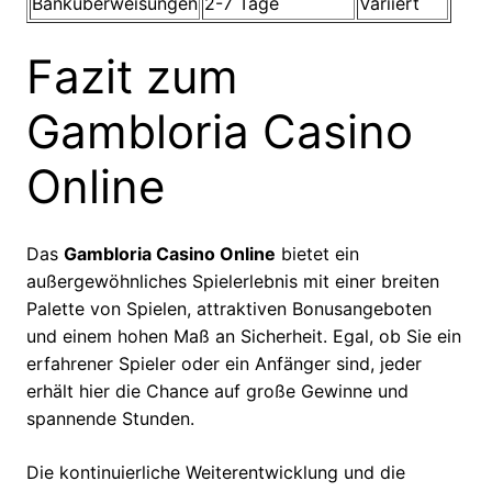
Banküberweisungen
2-7 Tage
Variiert
Fazit zum
Gambloria Casino
Online
Das
Gambloria Casino Online
bietet ein
außergewöhnliches Spielerlebnis mit einer breiten
Palette von Spielen, attraktiven Bonusangeboten
und einem hohen Maß an Sicherheit. Egal, ob Sie ein
erfahrener Spieler oder ein Anfänger sind, jeder
erhält hier die Chance auf große Gewinne und
spannende Stunden.
Die kontinuierliche Weiterentwicklung und die