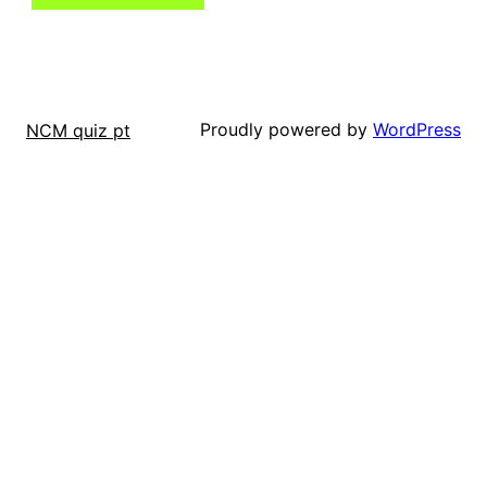
Proudly powered by
WordPress
NCM quiz pt