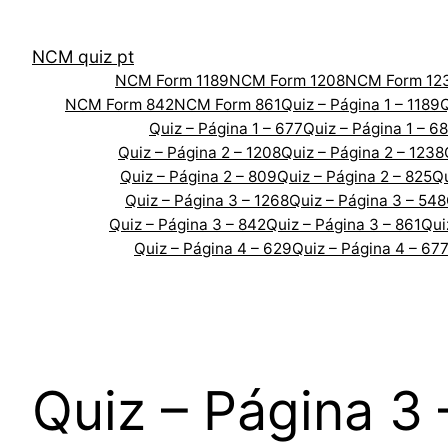
Skip
to
NCM quiz pt
content
NCM Form 1189
NCM Form 1208
NCM Form 12
NCM Form 842
NCM Form 861
Quiz – Página 1 – 1189
Q
Quiz – Página 1 – 677
Quiz – Página 1 – 6
Quiz – Página 2 – 1208
Quiz – Página 2 – 1238
Quiz – Página 2 – 809
Quiz – Página 2 – 825
Qu
Quiz – Página 3 – 1268
Quiz – Página 3 – 548
Quiz – Página 3 – 842
Quiz – Página 3 – 861
Qui
Quiz – Página 4 – 629
Quiz – Página 4 – 67
Quiz – Página 3 