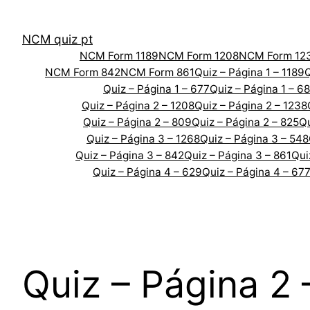
Skip
to
NCM quiz pt
content
NCM Form 1189
NCM Form 1208
NCM Form 12
NCM Form 842
NCM Form 861
Quiz – Página 1 – 1189
Q
Quiz – Página 1 – 677
Quiz – Página 1 – 6
Quiz – Página 2 – 1208
Quiz – Página 2 – 1238
Quiz – Página 2 – 809
Quiz – Página 2 – 825
Qu
Quiz – Página 3 – 1268
Quiz – Página 3 – 548
Quiz – Página 3 – 842
Quiz – Página 3 – 861
Qui
Quiz – Página 4 – 629
Quiz – Página 4 – 67
Quiz – Página 2 