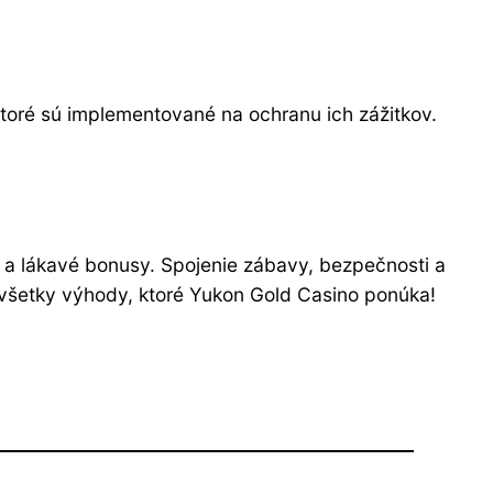
toré sú implementované na ochranu ich zážitkov.
i a lákavé bonusy. Spojenie zábavy, bezpečnosti a
 všetky výhody, ktoré Yukon Gold Casino ponúka!