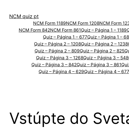
Skip
to
NCM quiz pt
content
NCM Form 1189
NCM Form 1208
NCM Form 12
NCM Form 842
NCM Form 861
Quiz – Página 1 – 1189
Q
Quiz – Página 1 – 677
Quiz – Página 1 – 6
Quiz – Página 2 – 1208
Quiz – Página 2 – 1238
Quiz – Página 2 – 809
Quiz – Página 2 – 825
Qu
Quiz – Página 3 – 1268
Quiz – Página 3 – 548
Quiz – Página 3 – 842
Quiz – Página 3 – 861
Qui
Quiz – Página 4 – 629
Quiz – Página 4 – 67
Vstúpte do Svet