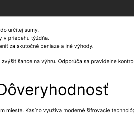
do určitej sumy.
y v priebehu týždňa.
niť za skutočné peniaze a iné výhody.
 zvýšiť šance na výhru. Odporúča sa pravidelne kontro
 Dôveryhodnosť
m mieste. Kasíno využíva moderné šifrovacie technoló