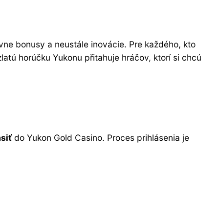
tívne bonusy a neustále inovácie. Pre každého, kto
atú horúčku Yukonu přitahuje hráčov, ktorí si chcú
ásiť
do Yukon Gold Casino. Proces prihlásenia je