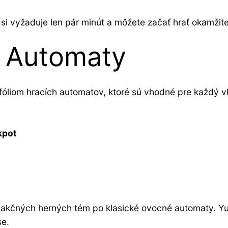
 si vyžaduje len pár minút a môžete začať hrať okamžite
 Automaty
óliom hracích automatov, ktoré sú vhodné pre každý vk
kpot
d akčných herných tém po klasické ovocné automaty. Yu
se.