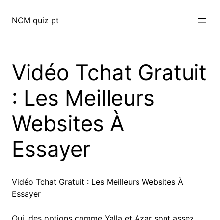
Skip
to
NCM quiz pt
content
Vidéo Tchat Gratuit
: Les Meilleurs
Websites À
Essayer
Vidéo Tchat Gratuit : Les Meilleurs Websites À
Essayer
Oui, des options comme Yalla et Azar sont assez