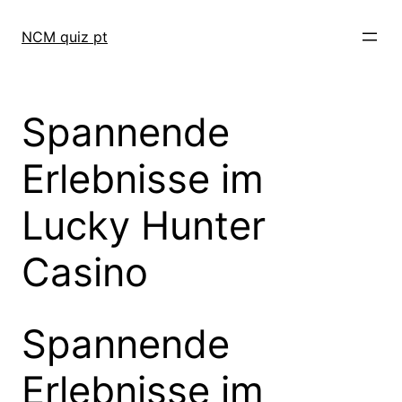
Skip
to
NCM quiz pt
content
Spannende
Erlebnisse im
Lucky Hunter
Casino
Spannende
Erlebnisse im