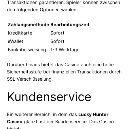
Transaktionen garantieren. Spieler können zwischen
den folgenden Optionen wählen:
Zahlungsmethode
Bearbeitungszeit
Kreditkarte
Sofort
eWallet
Sofort
Banküberweisung
1-3 Werktage
Darüber hinaus bietet das Casino auch eine hohe
Sicherheitsstufe bei finanziellen Transaktionen durch
SSL-Verschlüsselung.
Kundenservice
Ein weiterer Bereich, in dem das
Lucky Hunter
Casino
glänzt, ist der Kundenservice. Das Casino
bietet: