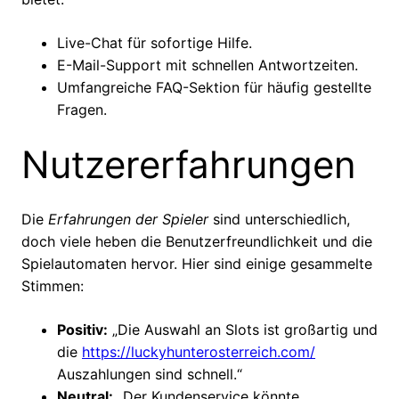
Live-Chat für sofortige Hilfe.
E-Mail-Support mit schnellen Antwortzeiten.
Umfangreiche FAQ-Sektion für häufig gestellte
Fragen.
Nutzererfahrungen
Die
Erfahrungen der Spieler
sind unterschiedlich,
doch viele heben die Benutzerfreundlichkeit und die
Spielautomaten hervor. Hier sind einige gesammelte
Stimmen:
Positiv:
„Die Auswahl an Slots ist großartig und
die
https://luckyhunterosterreich.com/
Auszahlungen sind schnell.“
Neutral:
„Der Kundenservice könnte