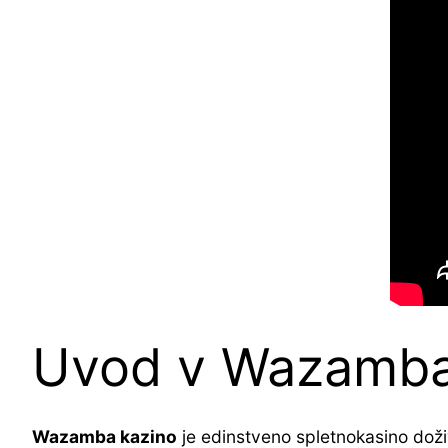
Uvod v Wazamba
Wazamba kazino
je edinstveno spletnokasino doživ