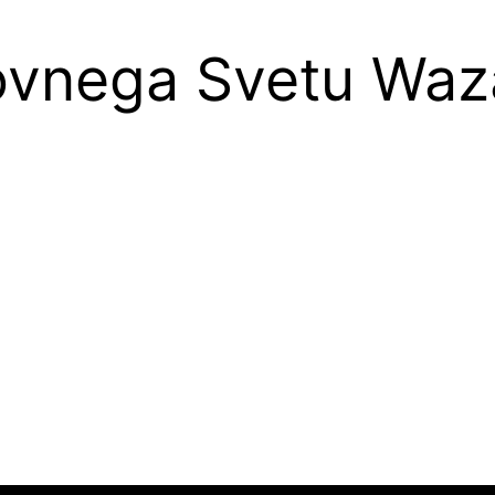
rovnega Svetu Wa