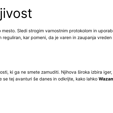
jivost
mesto. Sledi strogim varnostnim protokolom in uporablj
n reguliran, kar pomeni, da je varen in zaupanja vreden 
sti, ki ga ne smete zamuditi. Njihova široka izbira iger,
e se tej avanturi še danes in odkrijte, kako lahko
Waza