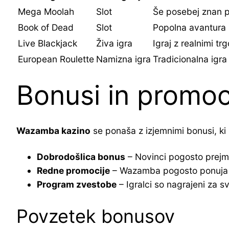
Mega Moolah
Slot
Še posebej znan po
Book of Dead
Slot
Popolna avantura s
Live Blackjack
Živa igra
Igraj z realnimi t
European Roulette
Namizna igra
Tradicionalna igra
Bonusi in promoc
Wazamba kazino
se ponaša z izjemnimi bonusi, ki l
Dobrodošlica bonus
– Novinci pogosto prejm
Redne promocije
– Wazamba pogosto ponuja 
Program zvestobe
– Igralci so nagrajeni za s
Povzetek bonusov