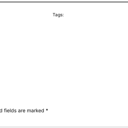
Tags:
d fields are marked
*