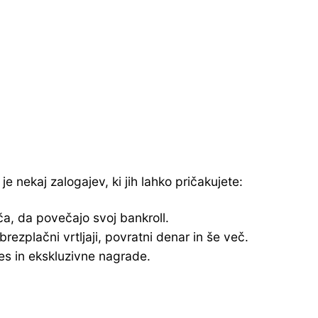
e nekaj zalogajev, ki jih lahko pričakujete:
a, da povečajo svoj bankroll.
rezplačni vrtljaji, povratni denar in še več.
ies in ekskluzivne nagrade.