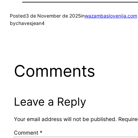
Posted
3 de November de 2025
in
wazambaslovenija.com
by
chavesjean4
Comments
Leave a Reply
Your email address will not be published.
Require
Comment
*