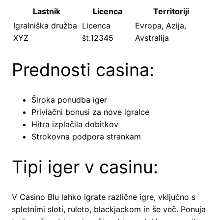
Lastnik
Licenca
Territoriji
Igralniška družba
Licenca
Evropa, Azija,
XYZ
št.12345
Avstralija
Prednosti casina:
Široka ponudba iger
Privlačni bonusi za nove igralce
Hitra izplačila dobitkov
Strokovna podpora strankam
Tipi iger v casinu:
V Casino Blu lahko igrate različne igre, vključno s
spletnimi sloti, ruleto, blackjackom in še več. Ponuja