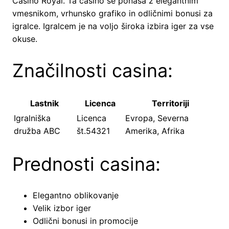
Casino Royal. Ta casino se ponaša z elegantnim
vmesnikom, vrhunsko grafiko in odličnimi bonusi za
igralce. Igralcem je na voljo široka izbira iger za vse
okuse.
Značilnosti casina:
Lastnik
Licenca
Territoriji
Igralniška
Licenca
Evropa, Severna
družba ABC
št.54321
Amerika, Afrika
Prednosti casina:
Elegantno oblikovanje
Velik izbor iger
Odlični bonusi in promocije