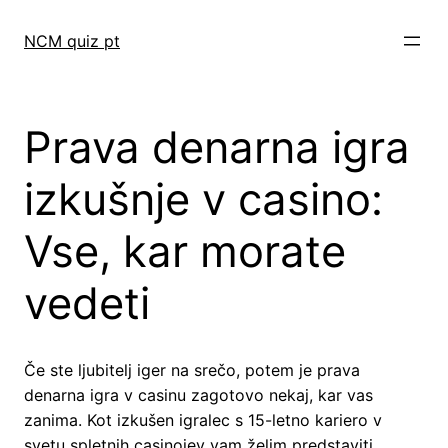
Skip
to
NCM quiz pt
content
Prava denarna igra
izkušnje v casino:
Vse, kar morate
vedeti
Če ste ljubitelj iger na srečo, potem je prava
denarna igra v casinu zagotovo nekaj, kar vas
zanima. Kot izkušen igralec s 15-letno kariero v
svetu spletnih casinojev vam želim predstaviti