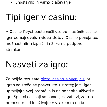
Enostavno in varno plačevanje
Tipi iger v casinu:
V Casino Royal boste našli vse od klasičnih casino
iger do najnovejših video slotov. Casino ponuja tudi
možnost hitrih izplačil in 24-urno podporo
strankam.
Nasveti za igro:
Za boljše rezultate
bizzo-casino-slovenija.si
pri
igrah na srečo se posvetujte s strategijami iger,
upravljajte svoj proračun in ne pozabite uživati v
igri. Spletni casinoji so namenjeni zabavi, zato se
prepustite igri in uživajte v vsakem trenutku.