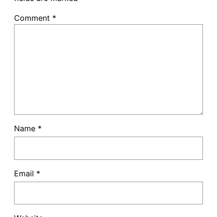
Comment
*
Name
*
Email
*