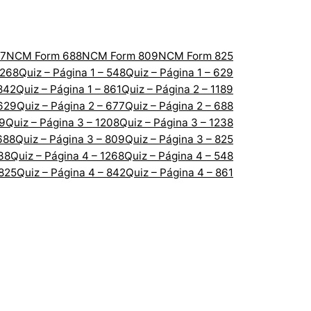
7
NCM Form 688
NCM Form 809
NCM Form 825
1268
Quiz – Página 1 – 548
Quiz – Página 1 – 629
 842
Quiz – Página 1 – 861
Quiz – Página 2 – 1189
 629
Quiz – Página 2 – 677
Quiz – Página 2 – 688
89
Quiz – Página 3 – 1208
Quiz – Página 3 – 1238
688
Quiz – Página 3 – 809
Quiz – Página 3 – 825
238
Quiz – Página 4 – 1268
Quiz – Página 4 – 548
 825
Quiz – Página 4 – 842
Quiz – Página 4 – 861