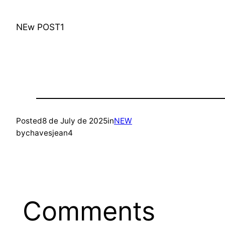
NEw POST1
Posted
8 de July de 2025
in
NEW
by
chavesjean4
Comments