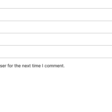
ser for the next time I comment.