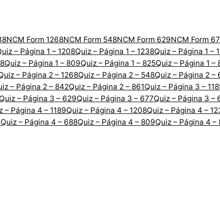
38
NCM Form 1268
NCM Form 548
NCM Form 629
NCM Form 67
uiz – Página 1 – 1208
Quiz – Página 1 – 1238
Quiz – Página 1 – 
88
Quiz – Página 1 – 809
Quiz – Página 1 – 825
Quiz – Página 1 –
Quiz – Página 2 – 1268
Quiz – Página 2 – 548
Quiz – Página 2 –
iz – Página 2 – 842
Quiz – Página 2 – 861
Quiz – Página 3 – 11
Quiz – Página 3 – 629
Quiz – Página 3 – 677
Quiz – Página 3 – 
z – Página 4 – 1189
Quiz – Página 4 – 1208
Quiz – Página 4 – 1
7
Quiz – Página 4 – 688
Quiz – Página 4 – 809
Quiz – Página 4 –