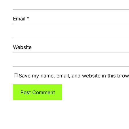
Email
*
Website
Save my name, email, and website in this brow