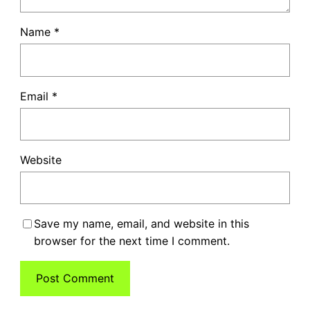
Name
*
Email
*
Website
Save my name, email, and website in this
browser for the next time I comment.