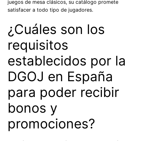
juegos de mesa clásicos, su catálogo promete
satisfacer a todo tipo de jugadores.
¿Cuáles son los
requisitos
establecidos por la
DGOJ en España
para poder recibir
bonos y
promociones?