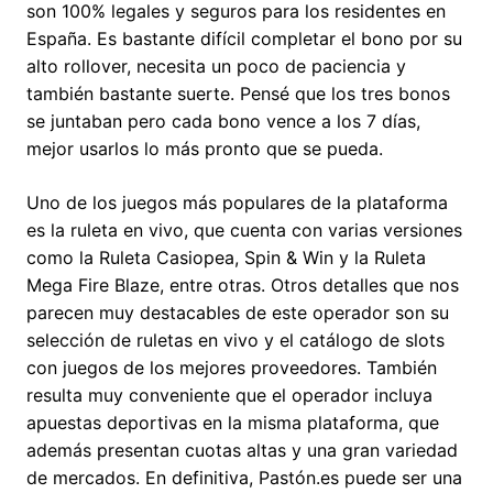
son 100% legales y seguros para los residentes en
España. Es bastante difícil completar el bono por su
alto rollover, necesita un poco de paciencia y
también bastante suerte. Pensé que los tres bonos
se juntaban pero cada bono vence a los 7 días,
mejor usarlos lo más pronto que se pueda.
Uno de los juegos más populares de la plataforma
es la ruleta en vivo, que cuenta con varias versiones
como la Ruleta Casiopea, Spin & Win y la Ruleta
Mega Fire Blaze, entre otras. Otros detalles que nos
parecen muy destacables de este operador son su
selección de ruletas en vivo y el catálogo de slots
con juegos de los mejores proveedores. También
resulta muy conveniente que el operador incluya
apuestas deportivas en la misma plataforma, que
además presentan cuotas altas y una gran variedad
de mercados. En definitiva, Pastón.es puede ser una