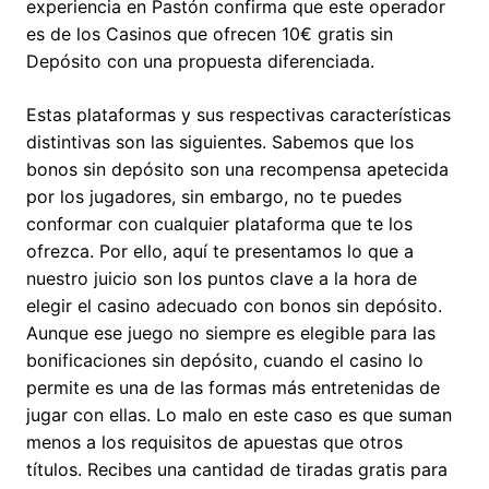
experiencia en Pastón confirma que este operador
es de los Casinos que ofrecen 10€ gratis sin
Depósito con una propuesta diferenciada.
Estas plataformas y sus respectivas características
distintivas son las siguientes. Sabemos que los
bonos sin depósito son una recompensa apetecida
por los jugadores, sin embargo, no te puedes
conformar con cualquier plataforma que te los
ofrezca. Por ello, aquí te presentamos lo que a
nuestro juicio son los puntos clave a la hora de
elegir el casino adecuado con bonos sin depósito.
Aunque ese juego no siempre es elegible para las
bonificaciones sin depósito, cuando el casino lo
permite es una de las formas más entretenidas de
jugar con ellas. Lo malo en este caso es que suman
menos a los requisitos de apuestas que otros
títulos. Recibes una cantidad de tiradas gratis para