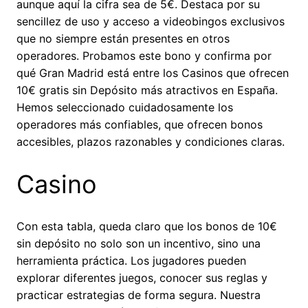
aunque aquí la cifra sea de 5€. Destaca por su
sencillez de uso y acceso a videobingos exclusivos
que no siempre están presentes en otros
operadores. Probamos este bono y confirma por
qué Gran Madrid está entre los Casinos que ofrecen
10€ gratis sin Depósito más atractivos en España.
Hemos seleccionado cuidadosamente los
operadores más confiables, que ofrecen bonos
accesibles, plazos razonables y condiciones claras.
Casino
Con esta tabla, queda claro que los bonos de 10€
sin depósito no solo son un incentivo, sino una
herramienta práctica. Los jugadores pueden
explorar diferentes juegos, conocer sus reglas y
practicar estrategias de forma segura. Nuestra