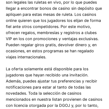
son legales las ruletas en vivo, por lo que puedes
llegar a encontrar bonos de casino sin depósito que
apliquen para estas mesas de ruleta. Los casinos
online quieren que los jugadores los elijan de forma
fiel ante otros competidores. Por este motivo,
ofrecen regalos, membresías y registros a clubes
VIP en los con promociones y ventajas exclusivas.
Pueden regalar giros gratis, devolver dinero y, en
ocasiones, en estos programas se han regalado
viajes internacionales.
La oferta solamente está disponible para los
jugadores que hayan recibido una invitación.
Además, puedes ajustar tus preferencias y recibir
notificaciones para estar al tanto de todas las
novedades. Toda la selección de casinos
mencionados en nuestra listan provienen de casinos
con licencia otorgada por la DGOJ y, por lo tanto,