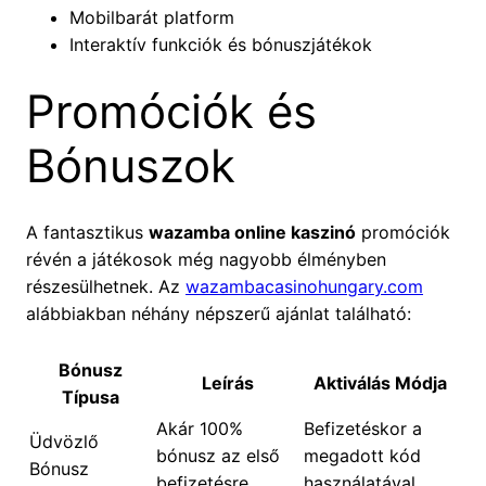
Mobilbarát platform
Interaktív funkciók és bónuszjátékok
Promóciók és
Bónuszok
A fantasztikus
wazamba online kaszinó
promóciók
révén a játékosok még nagyobb élményben
részesülhetnek. Az
wazambacasinohungary.com
alábbiakban néhány népszerű ajánlat található:
Bónusz
Leírás
Aktiválás Módja
Típusa
Akár 100%
Befizetéskor a
Üdvözlő
bónusz az első
megadott kód
Bónusz
befizetésre
használatával