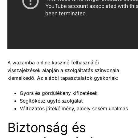
A wazamba online kaszinó felhasználói
visszajelzések alapján a szolgáltatás színvonala
kiemelkedő. Az alábbi tapasztalatok gyakoriak:
Gyors és gördülékeny kifizetések
Segítőkész ügyfélszolgálat
Változatos játékélmény, amely sosem unalmas
Biztonság és