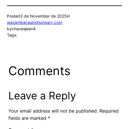
Posted
3 de November de 2025
in
wazambacasinohungary.com
by
chavesjean4
Tags:
Comments
Leave a Reply
Your email address will not be published.
Required
fields are marked
*