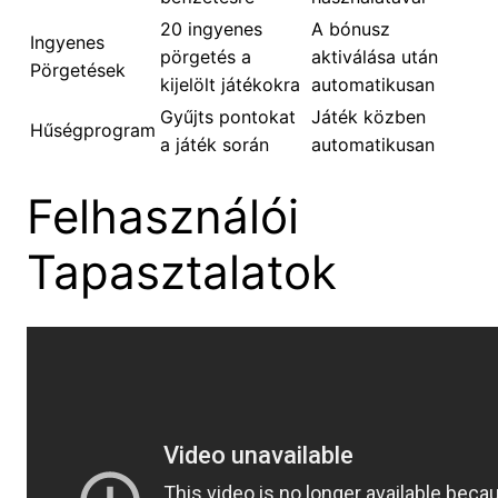
20 ingyenes
A bónusz
Ingyenes
pörgetés a
aktiválása után
Pörgetések
kijelölt játékokra
automatikusan
Gyűjts pontokat
Játék közben
Hűségprogram
a játék során
automatikusan
Felhasználói
Tapasztalatok