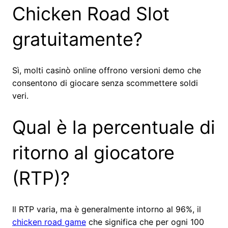
Chicken Road Slot
gratuitamente?
Sì, molti casinò online offrono versioni demo che
consentono di giocare senza scommettere soldi
veri.
Qual è la percentuale di
ritorno al giocatore
(RTP)?
Il RTP varia, ma è generalmente intorno al 96%, il
chicken road game
che significa che per ogni 100