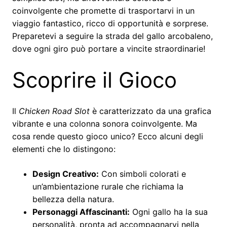
coinvolgente che promette di trasportarvi in un
viaggio fantastico, ricco di opportunità e sorprese.
Preparetevi a seguire la strada del gallo arcobaleno,
dove ogni giro può portare a vincite straordinarie!
Scoprire il Gioco
Il
Chicken Road Slot
è caratterizzato da una grafica
vibrante e una colonna sonora coinvolgente. Ma
cosa rende questo gioco unico? Ecco alcuni degli
elementi che lo distingono:
Design Creativo:
Con simboli colorati e
un’ambientazione rurale che richiama la
bellezza della natura.
Personaggi Affascinanti:
Ogni gallo ha la sua
personalità, pronta ad accompagnarvi nella