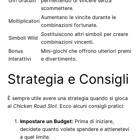
Giri Gratuiti
permettendo di vincere senza
scommettere.
Aumentano le vincite durante le
Moltiplicatori
combinazioni fortunate.
Sostituiscono altri simboli per creare
Simboli Wild
combinazioni vincenti.
Bonus
Mini-giochi che offrono ulteriori premi
Interattivi
e divertimento.
Strategia e Consigli
È sempre utile avere una strategia quando si gioca
al
Chicken Road Slot
. Ecco alcuni consigli pratici:
Impostare un Budget:
Prima di iniziare,
decidete quanto volete spendere e attienetevi
a quel limite.