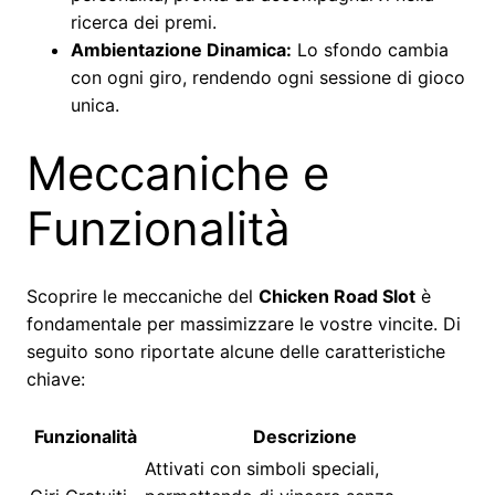
ricerca dei premi.
Ambientazione Dinamica:
Lo sfondo cambia
con ogni giro, rendendo ogni sessione di gioco
unica.
Meccaniche e
Funzionalità
Scoprire le meccaniche del
Chicken Road Slot
è
fondamentale per massimizzare le vostre vincite. Di
seguito sono riportate alcune delle caratteristiche
chiave:
Funzionalità
Descrizione
Attivati con simboli speciali,