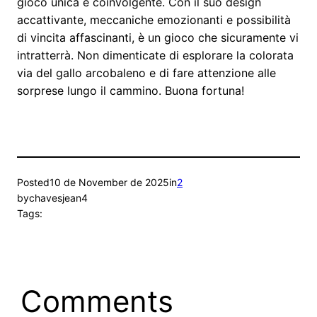
gioco unica e coinvolgente. Con il suo design
accattivante, meccaniche emozionanti e possibilità
di vincita affascinanti, è un gioco che sicuramente vi
intratterrà. Non dimenticate di esplorare la colorata
via del gallo arcobaleno e di fare attenzione alle
sorprese lungo il cammino. Buona fortuna!
Posted
10 de November de 2025
in
2
by
chavesjean4
Tags:
Comments