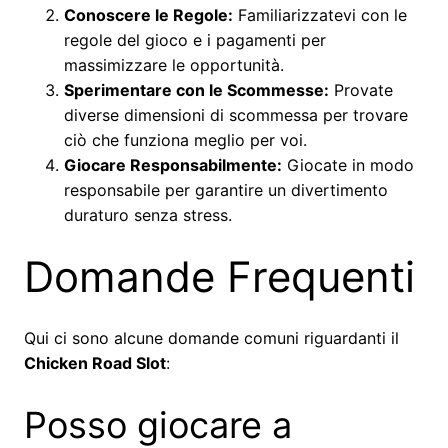
Conoscere le Regole:
Familiarizzatevi con le
regole del gioco e i pagamenti per
massimizzare le opportunità.
Sperimentare con le Scommesse:
Provate
diverse dimensioni di scommessa per trovare
ciò che funziona meglio per voi.
Giocare Responsabilmente:
Giocate in modo
responsabile per garantire un divertimento
duraturo senza stress.
Domande Frequenti
Qui ci sono alcune domande comuni riguardanti il
Chicken Road Slot
:
Posso giocare a