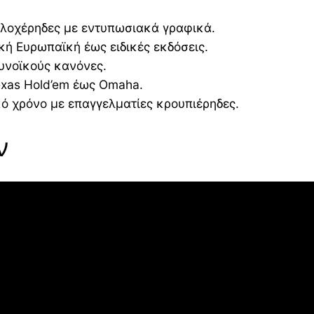
λοχέρηδες με εντυπωσιακά γραφικά.
ή Ευρωπαϊκή έως ειδικές εκδόσεις.
υνοϊκούς κανόνες.
exas Hold’em έως Omaha.
ό χρόνο με επαγγελματίες κρουπιέρηδες.
ν