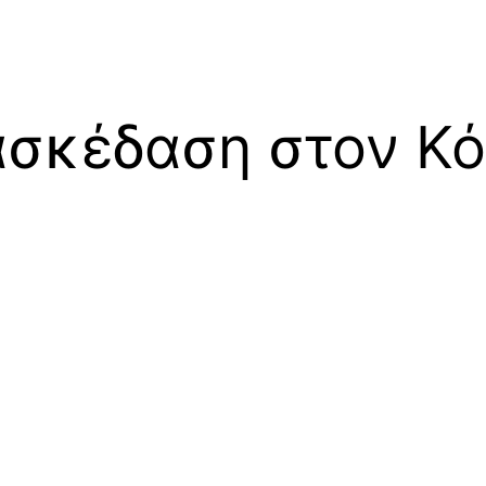
σκέδαση στον Κό