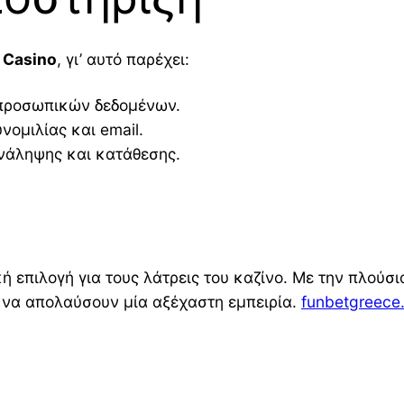
 Casino
, γι’ αυτό παρέχει:
 προσωπικών δεδομένων.
ομιλίας και email.
ανάληψης και κατάθεσης.
ή επιλογή για τους λάτρεις του καζίνο. Με την πλούσ
 να απολαύσουν μία αξέχαστη εμπειρία.
funbetgreece