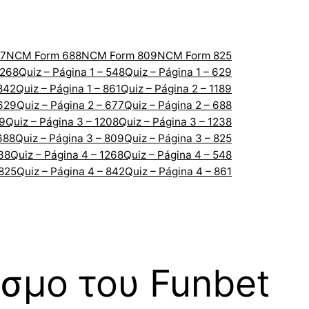
7
NCM Form 688
NCM Form 809
NCM Form 825
1268
Quiz – Página 1 – 548
Quiz – Página 1 – 629
 842
Quiz – Página 1 – 861
Quiz – Página 2 – 1189
 629
Quiz – Página 2 – 677
Quiz – Página 2 – 688
89
Quiz – Página 3 – 1208
Quiz – Página 3 – 1238
688
Quiz – Página 3 – 809
Quiz – Página 3 – 825
238
Quiz – Página 4 – 1268
Quiz – Página 4 – 548
 825
Quiz – Página 4 – 842
Quiz – Página 4 – 861
σμο του Funbet