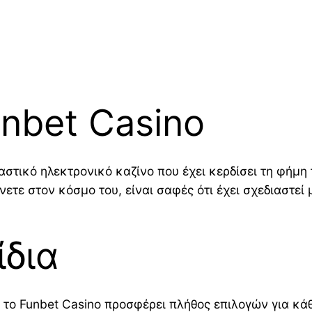
nbet Casino
στικό ηλεκτρονικό καζίνο που έχει κερδίσει τη φήμη τ
ετε στον κόσμο του, είναι σαφές ότι έχει σχεδιαστεί
ίδια
, το Funbet Casino προσφέρει πλήθος επιλογών για κ