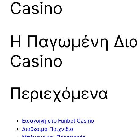
Casino
Η Παγωμένη Δια
Casino
Περιεχόμενα
Εισαγωγή στο Funbet Casino
Διαθέσιμα Παιχνίδια