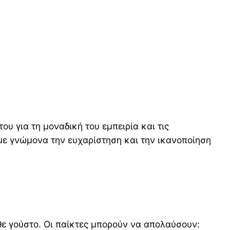
ου για τη μοναδική του εμπειρία και τις
 με γνώμονα την ευχαρίστηση και την ικανοποίηση
άθε γούστο. Οι παίκτες μπορούν να απολαύσουν: