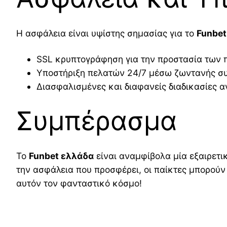
Η ασφάλεια είναι υψίστης σημασίας για το
Funbet
SSL κρυπτογράφηση για την προστασία των
Υποστήριξη πελατών 24/7 μέσω ζωντανής συν
Διασφαλισμένες και διαφανείς διαδικασίες 
Συμπέρασμα
Το
Funbet ελλάδα
είναι αναμφίβολα μία εξαιρετικ
την ασφάλεια που προσφέρει, οι παίκτες μπορούν
αυτόν τον φανταστικό κόσμο!