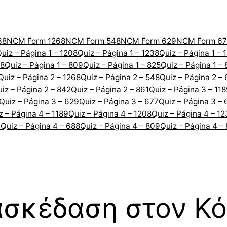
38
NCM Form 1268
NCM Form 548
NCM Form 629
NCM Form 67
uiz – Página 1 – 1208
Quiz – Página 1 – 1238
Quiz – Página 1 – 
88
Quiz – Página 1 – 809
Quiz – Página 1 – 825
Quiz – Página 1 –
Quiz – Página 2 – 1268
Quiz – Página 2 – 548
Quiz – Página 2 –
iz – Página 2 – 842
Quiz – Página 2 – 861
Quiz – Página 3 – 11
Quiz – Página 3 – 629
Quiz – Página 3 – 677
Quiz – Página 3 – 
z – Página 4 – 1189
Quiz – Página 4 – 1208
Quiz – Página 4 – 1
7
Quiz – Página 4 – 688
Quiz – Página 4 – 809
Quiz – Página 4 –
σκέδαση στον Κό