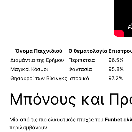
Όνομα Παιχνιδιού
Θ θεματολογία
Επιστρο
Διαμάντια της Ερήμου
Περιπέτεια
96.5%
Μαγικοί Κόσμοι
Φαντασία
95.8%
Θησαυροί των Βίκινγκς
Ιστορικό
97.2%
Μπόνους και Πρ
Μία από τις πιο ελκυστικές πτυχές του
Funbet ελ
περιλαμβάνουν: