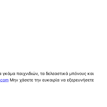
ια γκάμα παιχνιδιών, τα δελεαστικά μπόνους και
.com
Μην χάσετε την ευκαιρία να εξερευνήσετε