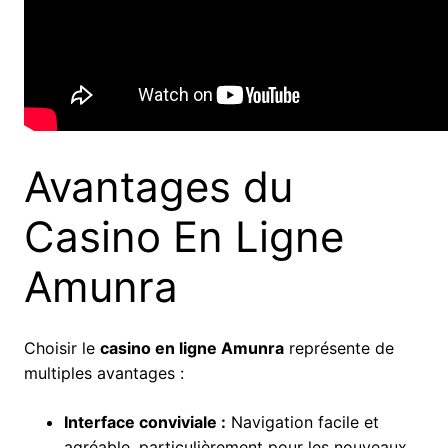
Avantages du
Casino En Ligne
Amunra
Choisir le
casino en ligne Amunra
représente de
multiples avantages :
Interface conviviale :
Navigation facile et
agréable, particulièrement pour les nouveaux