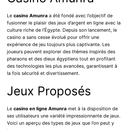
Le
casino Amunra
a été fondé avec l’objectif de
fusionner le plaisir des jeux d’argent en ligne avec la
culture riche de l’Égypte. Depuis son lancement, le
casino a sans cesse évolué pour offrir une
expérience de jeu toujours plus captivante. Les
joueurs peuvent explorer des thèmes inspirés des
pharaons et des dieux égyptiens tout en profitant
des technologies les plus avancées, garantissant à
la fois sécurité et divertissement.
Jeux Proposés
Le
casino en ligne Amunra
met à la disposition de
ses utilisateurs une variété impressionnante de jeux.
Voici un aperçu des types de jeux que l’on peut y