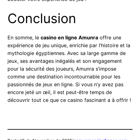
Conclusion
En somme, le
casino en ligne Amunra
offre une
expérience de jeu unique, enrichie par l’histoire et la
mythologie égyptiennes. Avec sa large gamme de
jeux, ses avantages inégalés et son engagement
pour la sécurité des joueurs, Amunra s’impose
comme une destination incontournable pour les
passionnés de jeux en ligne. Si vous n’y avez pas
encore jeté un œil, il est peut-être temps de
découvrir tout ce que ce casino fascinant a à offrir !