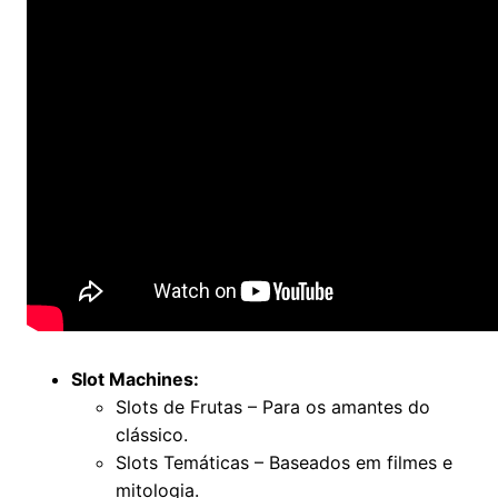
Slot Machines:
Slots de Frutas – Para os amantes do
clássico.
Slots Temáticas – Baseados em filmes e
mitologia.