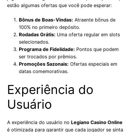
estão algumas ofertas que você pode esperar:
Bônus de Boas-Vindas:
Atraente bônus de
100% no primeiro depósito.
Rodadas Grátis:
Uma oferta regular em slots
selecionados.
Programa de Fidelidade:
Pontos que podem
ser trocados por prêmios.
Promoções Sazonais:
Ofertas especiais em
datas comemorativas.
Experiência do
Usuário
A experiência do usuário no
Legiano Casino Online
é otimizada para garantir que cada jogador se sinta