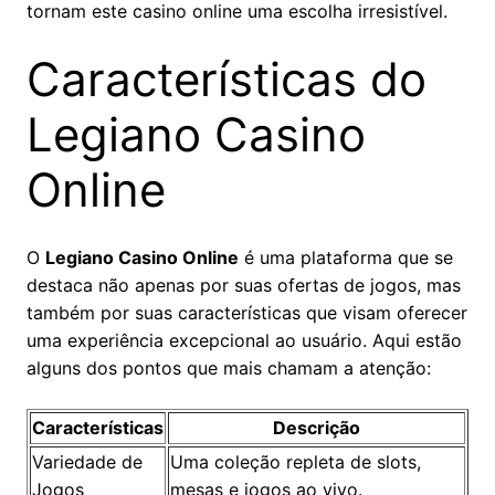
tornam este casino online uma escolha irresistível.
Características do
Legiano Casino
Online
O
Legiano Casino Online
é uma plataforma que se
destaca não apenas por suas ofertas de jogos, mas
também por suas características que visam oferecer
uma experiência excepcional ao usuário. Aqui estão
alguns dos pontos que mais chamam a atenção:
Características
Descrição
Variedade de
Uma coleção repleta de slots,
Jogos
mesas e jogos ao vivo.