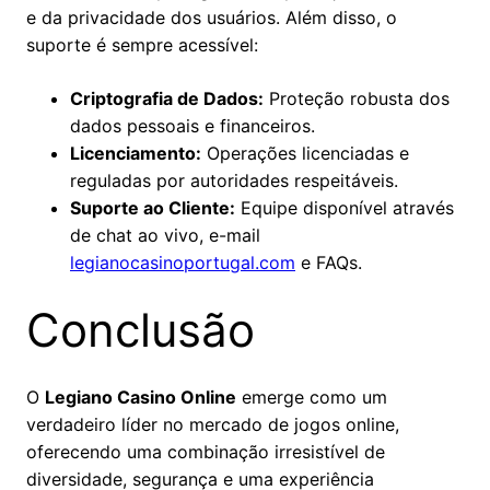
e da privacidade dos usuários. Além disso, o
suporte é sempre acessível:
Criptografia de Dados:
Proteção robusta dos
dados pessoais e financeiros.
Licenciamento:
Operações licenciadas e
reguladas por autoridades respeitáveis.
Suporte ao Cliente:
Equipe disponível através
de chat ao vivo, e-mail
legianocasinoportugal.com
e FAQs.
Conclusão
O
Legiano Casino Online
emerge como um
verdadeiro líder no mercado de jogos online,
oferecendo uma combinação irresistível de
diversidade, segurança e uma experiência