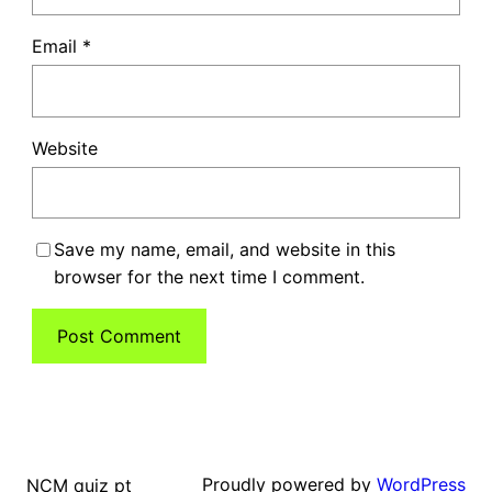
Email
*
Website
Save my name, email, and website in this
browser for the next time I comment.
Proudly powered by
WordPress
NCM quiz pt