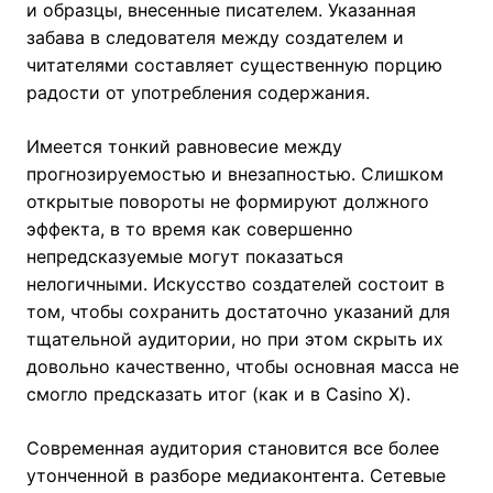
и образцы, внесенные писателем. Указанная
забава в следователя между создателем и
читателями составляет существенную порцию
радости от употребления содержания.
Имеется тонкий равновесие между
прогнозируемостью и внезапностью. Слишком
открытые повороты не формируют должного
эффекта, в то время как совершенно
непредсказуемые могут показаться
нелогичными. Искусство создателей состоит в
том, чтобы сохранить достаточно указаний для
тщательной аудитории, но при этом скрыть их
довольно качественно, чтобы основная масса не
смогло предсказать итог (как и в Casino X).
Современная аудитория становится все более
утонченной в разборе медиаконтента. Сетевые