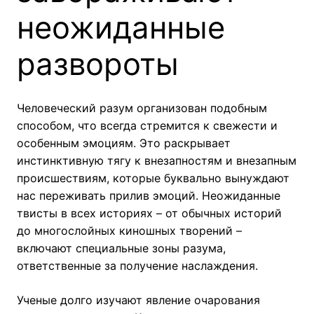
неожиданные
развороты
Человеческий разум организован подобным
способом, что всегда стремится к свежести и
особенным эмоциям. Это раскрывает
инстинктивную тягу к внезапностям и внезапным
происшествиям, которые буквально вынуждают
нас переживать прилив эмоций. Неожиданные
твисты в всех историях – от обычных историй
до многослойных киношных творений –
включают специальные зоны разума,
ответственные за получение наслаждения.
Ученые долго изучают явление очарования