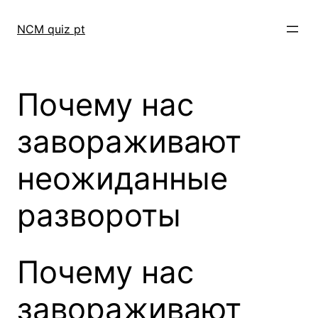
Skip
to
NCM quiz pt
content
Почему нас
завораживают
неожиданные
развороты
Почему нас
завораживают