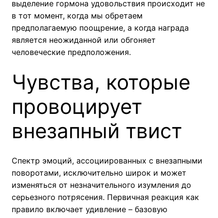
выделение гормона удовольствия происходит не
в тот момент, когда мы обретаем
предполагаемую поощрение, а когда награда
является неожиданной или обгоняет
человеческие предположения.
Чувства, которые
провоцирует
внезапный твист
Спектр эмоций, ассоциированных с внезапными
поворотами, исключительно широк и может
изменяться от незначительного изумления до
серьезного потрясения. Первичная реакция как
правило включает удивление – базовую