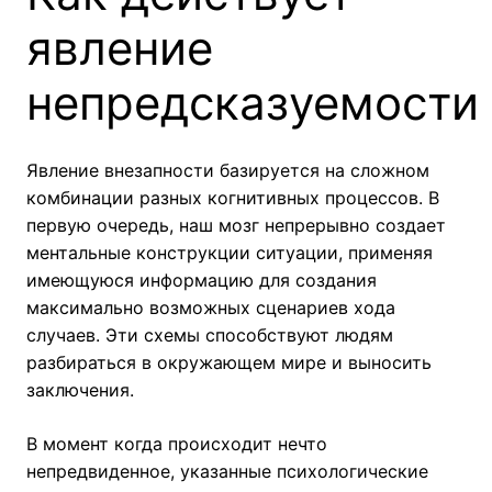
явление
непредсказуемости
Явление внезапности базируется на сложном
комбинации разных когнитивных процессов. В
первую очередь, наш мозг непрерывно создает
ментальные конструкции ситуации, применяя
имеющуюся информацию для создания
максимально возможных сценариев хода
случаев. Эти схемы способствуют людям
разбираться в окружающем мире и выносить
заключения.
В момент когда происходит нечто
непредвиденное, указанные психологические