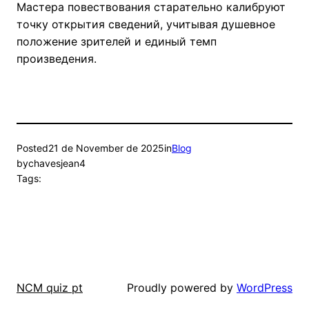
Мастера повествования старательно калибруют
точку открытия сведений, учитывая душевное
положение зрителей и единый темп
произведения.
Posted
21 de November de 2025
in
Blog
by
chavesjean4
Tags:
Proudly powered by
WordPress
NCM quiz pt