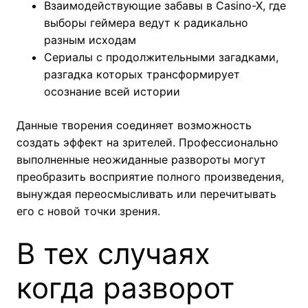
Взаимодействующие забавы в Casino-X, где
выборы геймера ведут к радикально
разным исходам
Сериалы с продолжительными загадками,
разгадка которых трансформирует
осознание всей истории
Данные творения соединяет возможность
создать эффект на зрителей. Профессионально
выполненные неожиданные развороты могут
преобразить восприятие полного произведения,
вынуждая переосмысливать или перечитывать
его с новой точки зрения.
В тех случаях
когда разворот