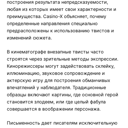
построения результата непредсказуемости,
любая из которых имеет свои характерности и
преимущества. Casino-X объясняет, почему
определенные направления специально
предрасположены к использованию твистов и
изменений сюжета.
В кинематографе внезапные твисты часто
строятся через зрительные методы экспрессии.
Кинорежиссеры могут задействовать склейку,
иллюминацию, звуковое сопровождение и
актерскую игру для построения обманчивых
впечатлений у наблюдателя. Традиционные
образцы включают картины, где основной герой
становится злодеем, или где целый фабула
совершается в воображении персонажа.
Письменность дает писателям исключительную