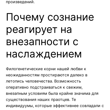
произведений.
Почему сознание
реагирует на
внезапности с
наслаждением
Филогенетические корни нашей любви к
неожиданностям простираются далеко в
летопись человечества. Возможность
оперативно подстраиваться к свежим,
внезапным условиям была крайне значима для
существования наших праотцев. Те
индивидуумы, которые эффективнее совладали с