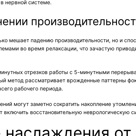
в нервной системе.
нении производительнос
ько мешает падению производительности, но и спос
лемами во время релаксации, что зачастую привод
минутных отрезков работы с 5-минутными перерыв
ый метод рассматривает врожденные паттерны фок
сего рабочего периода.
ений могут заметно сократить накопление утомлен
т включить восстановительную неврологическую с
е наслаждения от