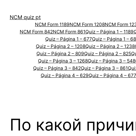
Skip
to
NCM quiz pt
content
NCM Form 1189
NCM Form 1208
NCM Form 12
NCM Form 842
NCM Form 861
Quiz – Página 1 – 1189
Q
Quiz – Página 1 – 677
Quiz – Página 1 – 6
Quiz – Página 2 – 1208
Quiz – Página 2 – 1238
Quiz – Página 2 – 809
Quiz – Página 2 – 825
Qu
Quiz – Página 3 – 1268
Quiz – Página 3 – 548
Quiz – Página 3 – 842
Quiz – Página 3 – 861
Qui
Quiz – Página 4 – 629
Quiz – Página 4 – 67
По какой прич