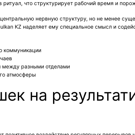
 ритуал, что структурирует рабочий время и порож
ентральную нервную структуру, но не менее суще
ulkan KZ наделяет ему специальное смысл и содейс
о коммуникации
ычаев
и между разными отделами
ого атмосферы
ек на результат
 позитивное воздействие регулярных перерывов н