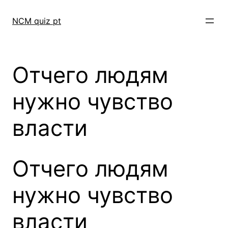
Skip
to
NCM quiz pt
content
Отчего людям
нужно чувство
власти
Отчего людям
нужно чувство
власти