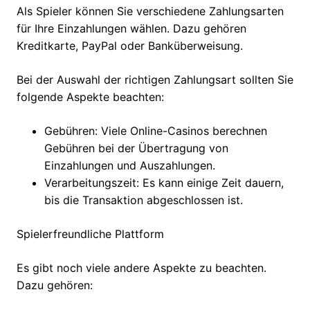
Als Spieler können Sie verschiedene Zahlungsarten
für Ihre Einzahlungen wählen. Dazu gehören
Kreditkarte, PayPal oder Banküberweisung.
Bei der Auswahl der richtigen Zahlungsart sollten Sie
folgende Aspekte beachten:
Gebühren: Viele Online-Casinos berechnen
Gebühren bei der Übertragung von
Einzahlungen und Auszahlungen.
Verarbeitungszeit: Es kann einige Zeit dauern,
bis die Transaktion abgeschlossen ist.
Spielerfreundliche Plattform
Es gibt noch viele andere Aspekte zu beachten.
Dazu gehören: