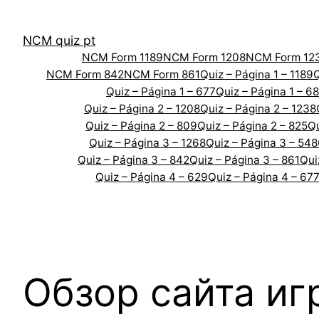
Skip
to
NCM quiz pt
content
NCM Form 1189
NCM Form 1208
NCM Form 12
NCM Form 842
NCM Form 861
Quiz – Página 1 – 1189
Q
Quiz – Página 1 – 677
Quiz – Página 1 – 6
Quiz – Página 2 – 1208
Quiz – Página 2 – 1238
Quiz – Página 2 – 809
Quiz – Página 2 – 825
Qu
Quiz – Página 3 – 1268
Quiz – Página 3 – 548
Quiz – Página 3 – 842
Quiz – Página 3 – 861
Qui
Quiz – Página 4 – 629
Quiz – Página 4 – 67
Обзор сайта иг