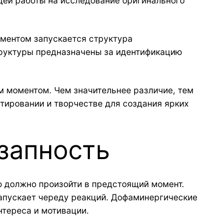
щей работы на исследование оригинального
ментом запускается структура
труктуры предназначены за идентификацию
м моментом. Чем значительнее различие, тем
тировании и творчестве для создания ярких
езапность
о должно произойти в предстоящий момент.
запускает череду реакций. Дофаминергические
нтереса и мотивации.