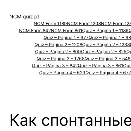
Skip
to
NCM quiz pt
content
NCM Form 1189
NCM Form 1208
NCM Form 12
NCM Form 842
NCM Form 861
Quiz – Página 1 – 1189
Q
Quiz – Página 1 – 677
Quiz – Página 1 – 6
Quiz – Página 2 – 1208
Quiz – Página 2 – 1238
Quiz – Página 2 – 809
Quiz – Página 2 – 825
Qu
Quiz – Página 3 – 1268
Quiz – Página 3 – 548
Quiz – Página 3 – 842
Quiz – Página 3 – 861
Qui
Quiz – Página 4 – 629
Quiz – Página 4 – 67
Как спонтанные