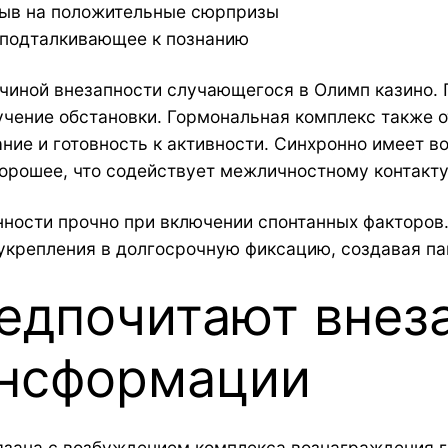
зыв на положительные сюрпризы
 подталкивающее к познанию
ичиной внезапности случающегося в Олимп казино.
учение обстановки. Гормональная комплекс также 
ание и готовность к активности. Синхронно имеет 
орошее, что содействует межличностному контакту
нности прочно при включении спонтанных факторов
крепления в долгосрочную фиксацию, создавая па
едпочитают внез
ансформации
язана с возбуждением комплекса вознаграждения 