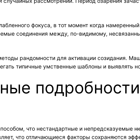
ли случайных рассмотрений. Период озарения зача
абленного фокуса, в тот момент когда намеренны
емые соединения между, по-видимому, несвязанным
методы рандомности для активации созидания. Ма
збегать типичные умственные шаблоны и выявлять н
нные подробности
способом, что нестандартные и непредсказуемые 
ляет, что отличающиеся факторы сохраняются эффе