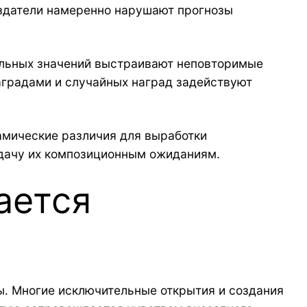
здатели намеренно нарушают прогнозы
ольных значений выстраивают неповторимые
аградами и случайных наград задействуют
амические различия для выработки
адачу их композиционным ожиданиям.
ается
ы. Многие исключительные открытия и создания