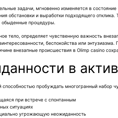
льные задачи, мгновенно изменяется в состояние 
ния обстановки и выработки подходящего отклика. 
а обыденные процедуры.
ное тело, определяет чувственную важность внезап
интересованности, беспокойства или энтузиазма. 
ричине внезапные происшествия в Olimp casino сохр
данности в акти
 способностью пробуждать многогранный набор чу
щаяся при встрече с спонтанным
нных ситуациях
енциально угрожающую неожиданность