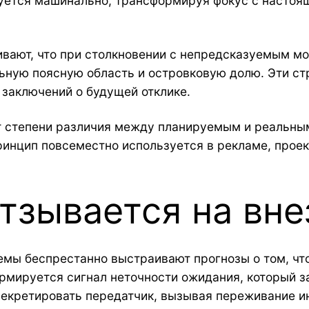
руется машинально, трансформируя фокус с настоя
вают, что при столкновении с непредсказуемым мо
ьную поясную область и островковую долю. Эти с
заключений о будущей отклике.
т степени различия между планируемым и реальны
ринцип повсеместно используется в рекламе, проек
отзывается на вн
мы беспрестанно выстраивают прогнозы о том, чт
ормируется сигнал неточности ожидания, который 
секретировать передатчик, вызывая переживание и