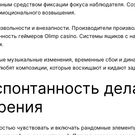
вным средством фиксации фокуса наблюдателя. Со
эмоционального возвышения.
извольности и внезапности. Производители произв
нность геймеров Olimp casino. Системы ящиков с н
м.
ые музыкальные изменения, временные сбои и дин
любят композиции, которые восхищают и кидают з
спонтанность дел
рения
остью чувствовать и включать рандомные элемент