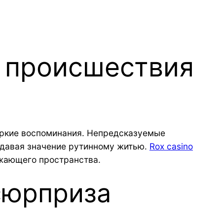
т происшествия
яркие воспоминания. Непредсказуемые
давая значение рутинному житью.
Rox casino
ужающего пространства.
сюрприза