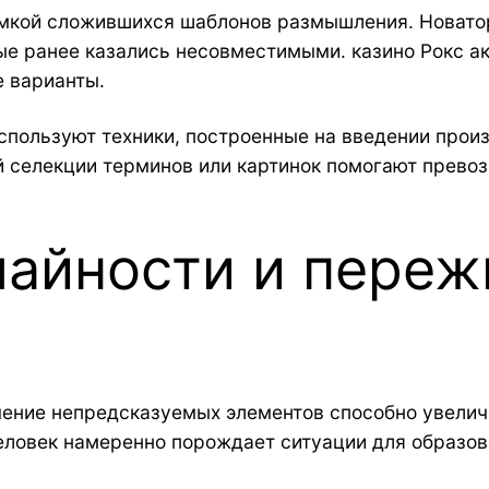
омкой сложившихся шаблонов размышления. Новатор
ые ранее казались несовместимыми. казино Рокс а
 варианты.
спользуют техники, построенные на введении прои
й селекции терминов или картинок помогают превоз
айности и переж
ение непредсказуемых элементов способно увелич
человек намеренно порождает ситуации для образо