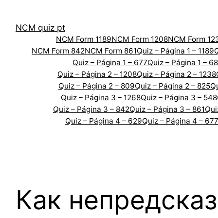
Skip
to
NCM quiz pt
content
NCM Form 1189
NCM Form 1208
NCM Form 12
NCM Form 842
NCM Form 861
Quiz – Página 1 – 1189
Q
Quiz – Página 1 – 677
Quiz – Página 1 – 6
Quiz – Página 2 – 1208
Quiz – Página 2 – 1238
Quiz – Página 2 – 809
Quiz – Página 2 – 825
Qu
Quiz – Página 3 – 1268
Quiz – Página 3 – 548
Quiz – Página 3 – 842
Quiz – Página 3 – 861
Qui
Quiz – Página 4 – 629
Quiz – Página 4 – 67
Как непредска