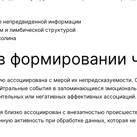
ке непредвиденной информации
м и лимбической структурой
холина
в формировании 
ю ассоциирована с мерой их непредсказуемости. 
ейтральные события в запоминающиеся эмоциональ
тельных или негативных аффективных ассоциаций.
 близко ассоциирован с внезапностью происшестви
ную активность при обработке данных, которая н