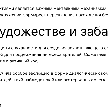
итиями является важным ментальным механизмом, 
 окружении формирует переживание похождения без
художестве и заб
ципы случайности для создания захватывающего с
ой для поддержания интереса зрителей. Сюжетные 
ия в активный ход.
лучила особое эволюцию в форме диалогических ко
от действий наблюдателей или экстерьерных элеме
и