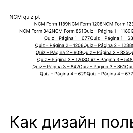
Skip
to
NCM quiz pt
content
NCM Form 1189
NCM Form 1208
NCM Form 12
NCM Form 842
NCM Form 861
Quiz – Página 1 – 1189
Q
Quiz – Página 1 – 677
Quiz – Página 1 – 6
Quiz – Página 2 – 1208
Quiz – Página 2 – 1238
Quiz – Página 2 – 809
Quiz – Página 2 – 825
Qu
Quiz – Página 3 – 1268
Quiz – Página 3 – 548
Quiz – Página 3 – 842
Quiz – Página 3 – 861
Qui
Quiz – Página 4 – 629
Quiz – Página 4 – 67
Как дизайн пол