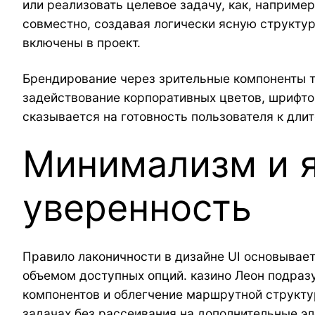
или реализовать целевое задачу, как, наприме
совместно, создавая логически ясную структу
включены в проект.
Брендирование через зрительные компоненты т
задействование корпоративных цветов, шрифто
сказывается на готовность пользователя к дли
Минимализм и я
уверенность
Правило лаконичности в дизайне UI основывает
объемом доступных опций. казино Леон подраз
компонентов и облегчение маршрутной структу
задачах без рассеивания на дополнительные э