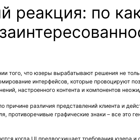
й реакция: по ка
 заинтересованно
ии того, что юзеры вырабатывают решения не тольк
рмирование интерфейсов, которые провоцируют по
ений, настроенного контента и компонентов неожид
по причине различия представлений клиента и дейс
я, противоречивые графические знаки – все это г
ются когда UI предвосхищает требования юзера и 