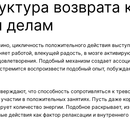
уктура возврата 
 делам
зино, цикличность положительного действия высту
няет работой, влекущей радость, в мозге активир
довлетворения. Подобный механизм создает ассоц
стремится воспроизвести подобный опыт, побужда
ерждают, что способность сопротивляться к трево
 участии в положительных занятиях. Пусть даже к
рует количество энергии. Подобное раскрывает, и
ые действия как фактор релаксации и внутреннего