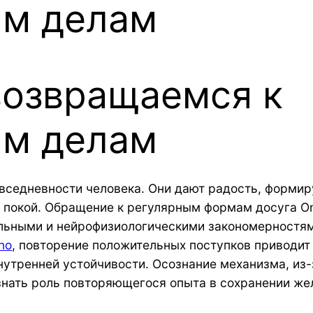
ым делам
возвращаемся к
ым делам
седневности человека. Они дают радость, формир
 покой. Обращение к регулярным формам досуга On 
льными и нейрофизиологическими закономерностям
no
, повторение положительных поступков приводи
утренней устойчивости. Осознание механизма, из-з
нать роль повторяющегося опыта в сохранении жел