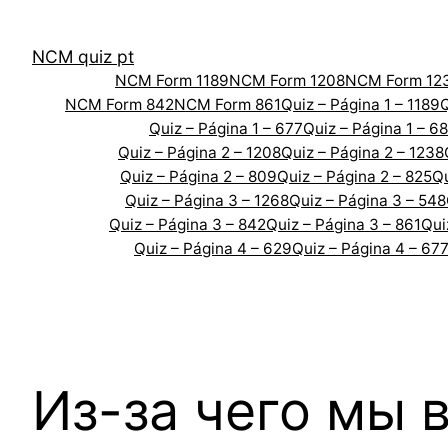
Skip
to
NCM quiz pt
content
NCM Form 1189
NCM Form 1208
NCM Form 12
NCM Form 842
NCM Form 861
Quiz – Página 1 – 1189
Q
Quiz – Página 1 – 677
Quiz – Página 1 – 6
Quiz – Página 2 – 1208
Quiz – Página 2 – 1238
Quiz – Página 2 – 809
Quiz – Página 2 – 825
Qu
Quiz – Página 3 – 1268
Quiz – Página 3 – 548
Quiz – Página 3 – 842
Quiz – Página 3 – 861
Qui
Quiz – Página 4 – 629
Quiz – Página 4 – 67
Из-за чего мы 