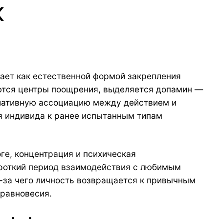
к
пает как естественной формой закрепления
уются центры поощрения, выделяется допамин —
иативную ассоциацию между действием и
я индивида к ранее испытанным типам
ге, концентрация и психическая
ороткий период взаимодействия с любимым
з-за чего личность возвращается к привычным
 равновесия.