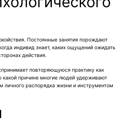
ихологического
окойствия. Постоянные занятия порождают
 когда индивид знает, каких ощущений ожидать
сторонах действия.
оспринимает повторяющуюся практику как
по какой причине многие людей удерживают
ом личного распорядка жизни и инструментом
ы