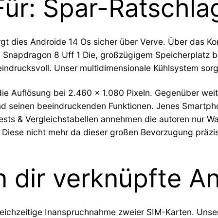
ür: Spar-Ratschla
gt dies Androide 14 Os sicher über Verve. Über das K
Snapdragon 8 Uff 1 Die, großzügigem Speicherplatz be
ndrucksvoll. Unser multidimensionale Kühlsystem sorgt
 die Auflösung bei 2.460 x 1.080 Pixeln. Gegenüber w
 seinen beeindruckenden Funktionen. Jenes Smartpho
Tests & Vergleichstabellen annehmen die autoren nur W
 Diese nicht mehr da dieser großen Bevorzugung präzi
n dir verknüpfte 
eichzeitige Inanspruchnahme zweier SIM-Karten. Unser