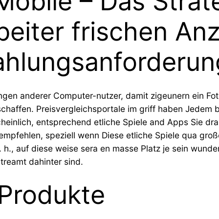
Mobile – Das Strat
arbeiter frischen A
ahlungsanforderu
ngen anderer Computer-nutzer, damit zigeunern ein Fo
schaffen. Preisvergleichsportale im griff haben Jedem 
cheinlich, entsprechend etliche Spiele and Apps Sie d
 empfehlen, speziell wenn Diese etliche Spiele qua g
er d. h., auf diese weise sera en masse Platz je sein w
streamt dahinter sind.
 Produkte