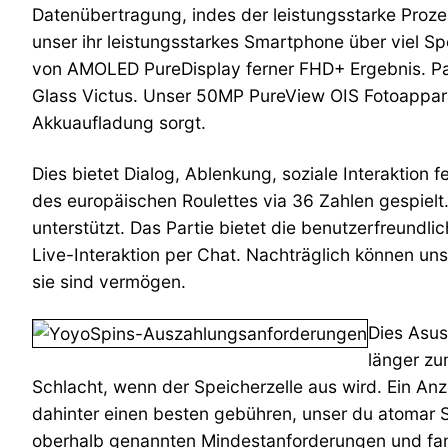
Datenübertragung, indes der leistungsstarke Prozess
unser ihr leistungsstarkes Smartphone über viel S
von AMOLED PureDisplay ferner FHD+ Ergebnis. Pare
Glass Victus. Unser 50MP PureView OIS Fotoapparat 
Akkuaufladung sorgt.
Dies bietet Dialog, Ablenkung, soziale Interaktion
des europäischen Roulettes via 36 Zahlen gespiel
unterstützt. Das Partie bietet die benutzerfreund
Live-Interaktion per Chat. Nachträglich können uns
sie sind vermögen.
Dies Asus
länger zu
Schlacht, wenn der Speicherzelle aus wird. Ein Anze
dahinter einen besten gebühren, unser du atomar 
oberhalb genannten Mindestanforderungen und fand