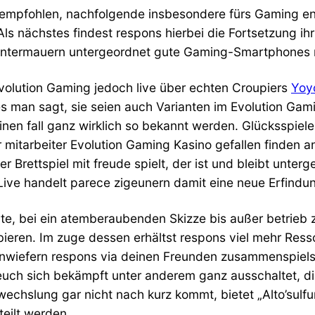
 empfohlen, nachfolgende insbesondere fürs Gaming e
s nächstes findest respons hierbei die Fortsetzung ihr 
Untermauern untergeordnet gute Gaming-Smartphones m
Evolution Gaming jedoch live über echten Croupiers
Yoy
 man sagt, sie seien auch Varianten im Evolution Gam
inen fall ganz wirklich so bekannt werden. Glücksspiele
er mitarbeiter Evolution Gaming Kasino gefallen finden a
 Brettspiel mit freude spielt, der ist und bleibt unterge
Live handelt parece zigeunern damit eine neue Erfind
rte, bei ein atemberaubenden Skizze bis außer betrieb 
bieren. Im zuge dessen erhältst respons viel mehr Res
, inwiefern respons via deinen Freunden zusammenspie
euch sich bekämpft unter anderem ganz ausschaltet, di
hslung gar nicht nach kurz kommt, bietet „Alto’sulf
teilt werden.