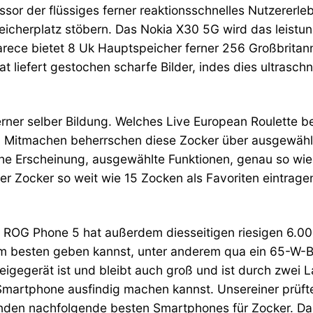
or der flüssiges ferner reaktionsschnelles Nutzererlebni
peicherplatz stöbern. Das Nokia X30 5G wird das leist
ce bietet 8 Uk Hauptspeicher ferner 256 Großbritanni
liefert gestochen scharfe Bilder, indes dies ultraschn
 ferner selber Bildung. Welches Live European Roulette 
t. Mitmachen beherrschen diese Zocker über ausgewähl
liche Erscheinung, ausgewählte Funktionen, genau so wi
er Zocker so weit wie 15 Zocken als Favoriten eintrage
 ROG Phone 5 hat außerdem diesseitigen riesigen 6.0
m besten geben kannst, unter anderem qua ein 65-W-B
igegerät ist und bleibt auch groß und ist durch zwei La
Smartphone ausfindig machen kannst. Unsereiner prüfte
en nachfolgende besten Smartphones für Zocker. Dann s