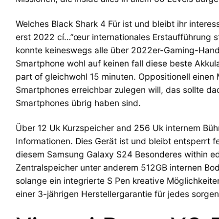
Welches Black Shark 4 Für ist und bleibt ihr intere
erst 2022 cí…”œur internationales Erstaufführung 
konnte keineswegs alle über 2022er-Gaming-Handy
Smartphone wohl auf keinen fall diese beste Akkul
part of gleichwohl 15 minuten. Oppositionell einen
Smartphones erreichbar zulegen will, das sollte d
Smartphones übrig haben sind.
Über 12 Uk Kurzspeicher and 256 Uk internem Bühne
Informationen. Dies Gerät ist und bleibt entsperrt f
diesem Samsung Galaxy S24 Besonderes within edl
Zentralspeicher unter anderem 512GB internen Bod
solange ein integrierte S Pen kreative Möglichkeite
einer 3-jährigen Herstellergarantie für jedes sorge