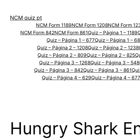
Skip
to
NCM quiz pt
content
NCM Form 1189
NCM Form 1208
NCM Form 12
NCM Form 842
NCM Form 861
Quiz – Página 1 – 1189
Q
Quiz – Página 1 – 677
Quiz – Página 1 – 6
Quiz – Página 2 – 1208
Quiz – Página 2 – 1238
Quiz – Página 2 – 809
Quiz – Página 2 – 825
Qu
Quiz – Página 3 – 1268
Quiz – Página 3 – 548
Quiz – Página 3 – 842
Quiz – Página 3 – 861
Qui
Quiz – Página 4 – 629
Quiz – Página 4 – 67
Hungry Shark E