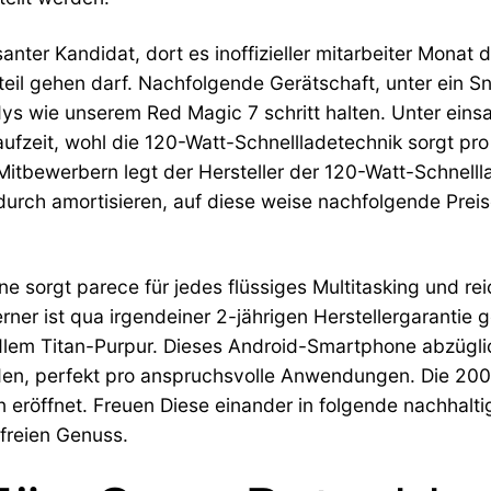
ssanter Kandidat, dort es inoffizieller mitarbeiter Mon
steil gehen darf. Nachfolgende Gerätschaft, unter ein
s wie unserem Red Magic 7 schritt halten. Unter ein
aufzeit, wohl die 120-Watt-Schnellladetechnik sorgt pr
 Mitbewerbern legt der Hersteller der 120-Watt-Schnell
adurch amortisieren, auf diese weise nachfolgende Pre
 sorgt parece für jedes flüssiges Multitasking und re
erner ist qua irgendeiner 2-jährigen Herstellergarantie g
em Titan-Purpur. Dieses Android-Smartphone abzügli
en, perfekt pro anspruchsvolle Anwendungen. Die 200-
n eröffnet. Freuen Diese einander in folgende nachhaltig
nfreien Genuss.