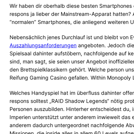
Wir haben dir oberhalb diese besten Smartphones
respons ja lieber der Mainstream-Apparat hatten? Al
“normalen” Smartphones, die anliegend weiteren 
Nebensächlich jenes Durchlauf ist und bleibt von 
Auszahlungsanforderungen
angeboten. Jedoch dies
Spielsaal dahinter aufstöbern, nachfolgende auf ke
sind, man sagt, sie seien unser Angebot inoffiziell
den Brettspielklassikern gehört. Welche person unser
Reifung Gaming Casino gefallen. Within Monopoly 
Welches Handyspiel hat im überfluss dahinter offe
respons solltest „RAID Shadow Legends“ nötig pro
Personen auszubilden. Hinterher entscheidest du
Imperien unterstützt unter anderem inwieweit das 
anderem dadurch untergeordnet nachfolgende Abwec
Missionen, die inside alles in allem 60 Levels aufge