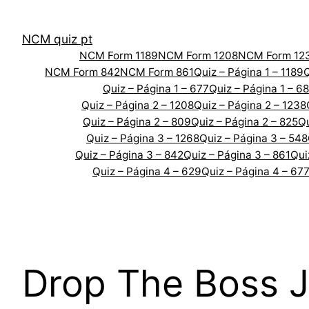
Skip
to
NCM quiz pt
content
NCM Form 1189
NCM Form 1208
NCM Form 12
NCM Form 842
NCM Form 861
Quiz – Página 1 – 1189
Q
Quiz – Página 1 – 677
Quiz – Página 1 – 6
Quiz – Página 2 – 1208
Quiz – Página 2 – 1238
Quiz – Página 2 – 809
Quiz – Página 2 – 825
Qu
Quiz – Página 3 – 1268
Quiz – Página 3 – 548
Quiz – Página 3 – 842
Quiz – Página 3 – 861
Qui
Quiz – Página 4 – 629
Quiz – Página 4 – 67
Drop The Boss J