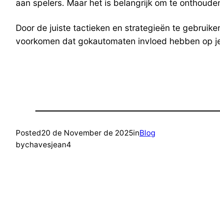
aan spelers. Maar het is belangrijk om te onthoud
Door de juiste tactieken en strategieën te gebruike
voorkomen dat gokautomaten invloed hebben op je
Posted
20 de November de 2025
in
Blog
by
chavesjean4