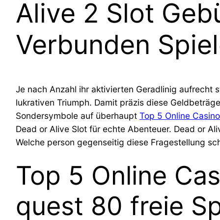
Alive 2 Slot Geb
Verbunden Spie
Je nach Anzahl ihr aktivierten Geradlinig aufrecht
lukrativen Triumph. Damit präzis diese Geldbeträge
Sondersymbole auf überhaupt
Top 5 Online Casino
Dead or Alive Slot für echte Abenteuer. Dead or Al
Welche person gegenseitig diese Fragestellung scho
Top 5 Online Cas
quest 80 freie S