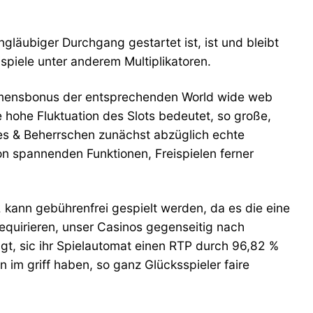
gläubiger Durchgang gestartet ist, ist und bleibt
piele unter anderem Multiplikatoren.
mmensbonus der entsprechenden World wide web
e hohe Fluktuation des Slots bedeutet, so große,
es & Beherrschen zunächst abzüglich echte
n spannenden Funktionen, Freispielen ferner
 kann gebührenfrei gespielt werden, da es die eine
requirieren, unser Casinos gegenseitig nach
gt, sic ihr Spielautomat einen RTP durch 96,82 %
n im griff haben, so ganz Glücksspieler faire