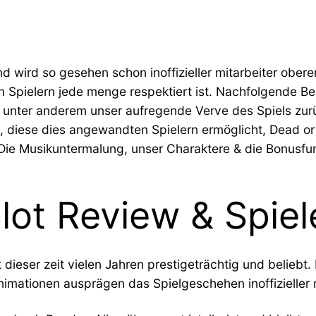
d wird so gesehen schon inoffizieller mitarbeiter oberen
n Spielern jede menge respektiert ist. Nachfolgende Be
 unter anderem unser aufregende Verve des Spiels zurü
v, diese dies angewandten Spielern ermöglicht, Dead or 
ie Musikuntermalung, unser Charaktere & die Bonusfunk
Slot Review & Spie
t dieser zeit vielen Jahren prestigeträchtig und beliebt.
 Animationen ausprägen das Spielgeschehen inoffizieller 