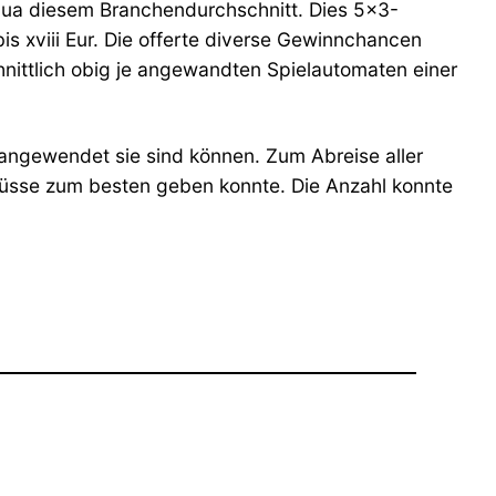
qua diesem Branchendurchschnitt. Dies 5×3-
is xviii Eur. Die offerte diverse Gewinnchancen
nittlich obig je angewandten Spielautomaten einer
 angewendet sie sind können. Zum Abreise aller
 nüsse zum besten geben konnte. Die Anzahl konnte