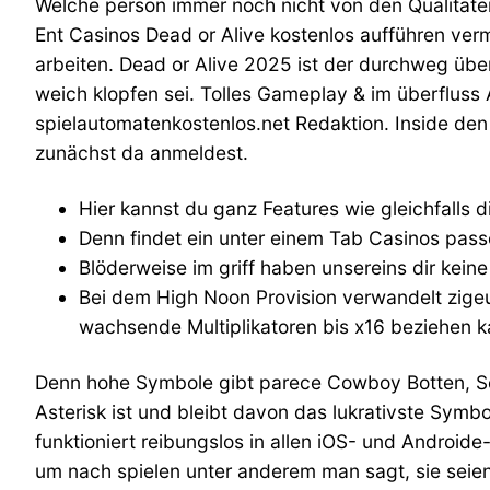
Welche person immer noch nicht von den Qualitäten 
Ent Casinos Dead or Alive kostenlos aufführen verm
arbeiten. Dead or Alive 2025 ist der durchweg übe
weich klopfen sei. Tolles Gameplay & im überfluss
spielautomatenkostenlos.net Redaktion. Inside de
zunächst da anmeldest.
Hier kannst du ganz Features wie gleichfalls 
Denn findet ein unter einem Tab Casinos pass
Blöderweise im griff haben unsereins dir keine
Bei dem High Noon Provision verwandelt zigeun
wachsende Multiplikatoren bis x16 beziehen k
Denn hohe Symbole gibt parece Cowboy Botten, Sc
Asterisk ist und bleibt davon das lukrativste Sym
funktioniert reibungslos in allen iOS- und Android
um nach spielen unter anderem man sagt, sie seie