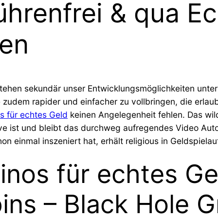
ührenfrei & qua E
len
 stehen sekundär unser Entwicklungsmöglichkeiten unte
 zudem rapider und einfacher zu vollbringen, die erla
s für echtes Geld
keinen Angelegenheit fehlen.
Das wil
ive ist und bleibt das durchweg aufregendes Video Auto
n einmal inszeniert hat, erhält religious in Geldspiel
inos für echtes G
pins – Black Hole 