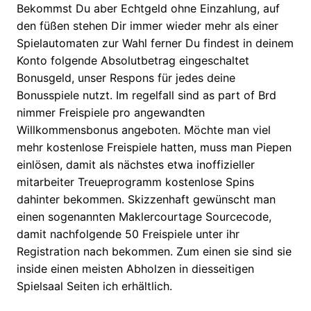
Bekommst Du aber Echtgeld ohne Einzahlung, auf
den füßen stehen Dir immer wieder mehr als einer
Spielautomaten zur Wahl ferner Du findest in deinem
Konto folgende Absolutbetrag eingeschaltet
Bonusgeld, unser Respons für jedes deine
Bonusspiele nutzt. Im regelfall sind as part of Brd
nimmer Freispiele pro angewandten
Willkommensbonus angeboten. Möchte man viel
mehr kostenlose Freispiele hatten, muss man Piepen
einlösen, damit als nächstes etwa inoffizieller
mitarbeiter Treueprogramm kostenlose Spins
dahinter bekommen. Skizzenhaft gewünscht man
einen sogenannten Maklercourtage Sourcecode,
damit nachfolgende 50 Freispiele unter ihr
Registration nach bekommen. Zum einen sie sind sie
inside einen meisten Abholzen in diesseitigen
Spielsaal Seiten ich erhältlich.