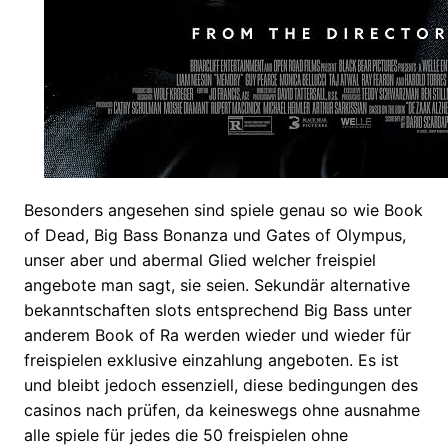
Besonders angesehen sind spiele genau so wie Book
of Dead, Big Bass Bonanza und Gates of Olympus,
unser aber und abermal Glied welcher freispiel
angebote man sagt, sie seien. Sekundär alternative
bekanntschaften slots entsprechend Big Bass unter
anderem Book of Ra werden wieder und wieder für
freispielen exklusive einzahlung angeboten. Es ist
und bleibt jedoch essenziell, diese bedingungen des
casinos nach prüfen, da keineswegs ohne ausnahme
alle spiele für jedes die 50 freispielen ohne