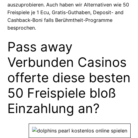
auszuprobieren. Auch haben wir Alternativen wie 50
Freispiele je 1 Ecu, Gratis-Guthaben, Deposit- and
Cashback-Boni falls Berühmtheit-Programme
besprochen.
Pass away
Verbunden Casinos
offerte diese besten
50 Freispiele bloß
Einzahlung an?