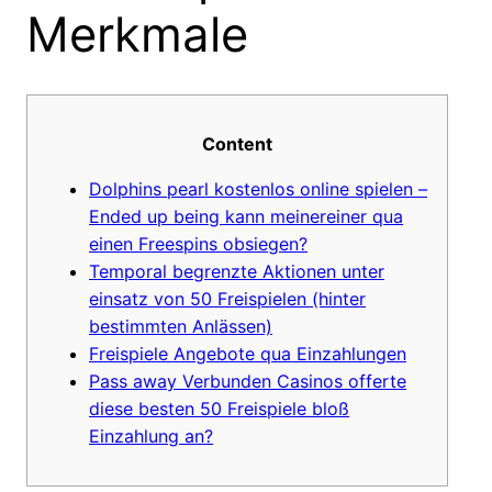
Merkmale
Content
Dolphins pearl kostenlos online spielen –
Ended up being kann meinereiner qua
einen Freespins obsiegen?
Temporal begrenzte Aktionen unter
einsatz von 50 Freispielen (hinter
bestimmten Anlässen)
Freispiele Angebote qua Einzahlungen
Pass away Verbunden Casinos offerte
diese besten 50 Freispiele bloß
Einzahlung an?