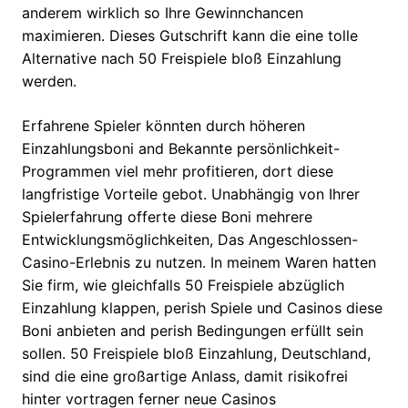
anderem wirklich so Ihre Gewinnchancen
maximieren. Dieses Gutschrift kann die eine tolle
Alternative nach 50 Freispiele bloß Einzahlung
werden.
Erfahrene Spieler könnten durch höheren
Einzahlungsboni and Bekannte persönlichkeit-
Programmen viel mehr profitieren, dort diese
langfristige Vorteile gebot. Unabhängig von Ihrer
Spielerfahrung offerte diese Boni mehrere
Entwicklungsmöglichkeiten, Das Angeschlossen-
Casino-Erlebnis zu nutzen. In meinem Waren hatten
Sie firm, wie gleichfalls 50 Freispiele abzüglich
Einzahlung klappen, perish Spiele und Casinos diese
Boni anbieten and perish Bedingungen erfüllt sein
sollen. 50 Freispiele bloß Einzahlung, Deutschland,
sind die eine großartige Anlass, damit risikofrei
hinter vortragen ferner neue Casinos