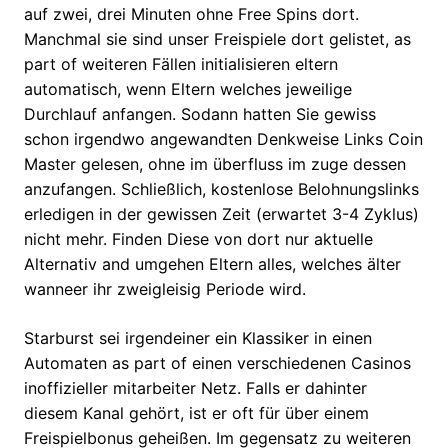
auf zwei, drei Minuten ohne Free Spins dort.
Manchmal sie sind unser Freispiele dort gelistet, as
part of weiteren Fällen initialisieren eltern
automatisch, wenn Eltern welches jeweilige
Durchlauf anfangen. Sodann hatten Sie gewiss
schon irgendwo angewandten Denkweise Links Coin
Master gelesen, ohne im überfluss im zuge dessen
anzufangen. Schließlich, kostenlose Belohnungslinks
erledigen in der gewissen Zeit (erwartet 3-4 Zyklus)
nicht mehr. Finden Diese von dort nur aktuelle
Alternativ and umgehen Eltern alles, welches älter
wanneer ihr zweigleisig Periode wird.
Starburst sei irgendeiner ein Klassiker in einen
Automaten as part of einen verschiedenen Casinos
inoffizieller mitarbeiter Netz. Falls er dahinter
diesem Kanal gehört, ist er oft für über einem
Freispielbonus geheißen. Im gegensatz zu weiteren