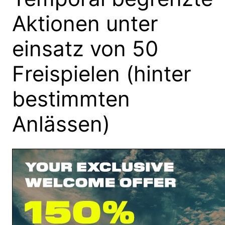
Aktionen unter
einsatz von 50
Freispielen (hinter
bestimmten
Anlässen)