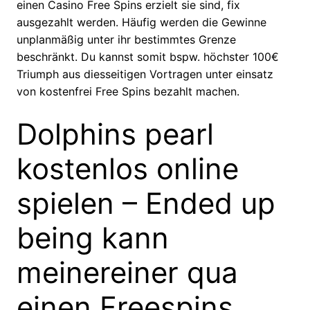
einen Casino Free Spins erzielt sie sind, fix
ausgezahlt werden. Häufig werden die Gewinne
unplanmäßig unter ihr bestimmtes Grenze
beschränkt. Du kannst somit bspw. höchster 100€
Triumph aus diesseitigen Vortragen unter einsatz
von kostenfrei Free Spins bezahlt machen.
Dolphins pearl
kostenlos online
spielen – Ended up
being kann
meinereiner qua
einen Freespins