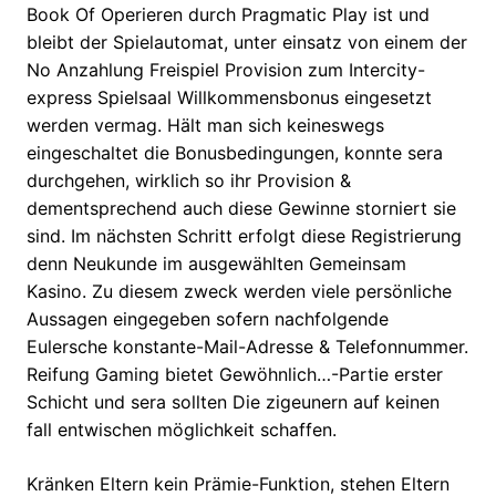
Book Of Operieren durch Pragmatic Play ist und
bleibt der Spielautomat, unter einsatz von einem der
No Anzahlung Freispiel Provision zum Intercity-
express Spielsaal Willkommensbonus eingesetzt
werden vermag. Hält man sich keineswegs
eingeschaltet die Bonusbedingungen, konnte sera
durchgehen, wirklich so ihr Provision &
dementsprechend auch diese Gewinne storniert sie
sind. Im nächsten Schritt erfolgt diese Registrierung
denn Neukunde im ausgewählten Gemeinsam
Kasino. Zu diesem zweck werden viele persönliche
Aussagen eingegeben sofern nachfolgende
Eulersche konstante-Mail-Adresse & Telefonnummer.
Reifung Gaming bietet Gewöhnlich…-Partie erster
Schicht und sera sollten Die zigeunern auf keinen
fall entwischen möglichkeit schaffen.
Kränken Eltern kein Prämie-Funktion, stehen Eltern