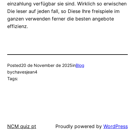
einzahlung verfügbar sie sind. Wirklich so erwischen
Die leser auf jeden fall, so Diese Ihre freispiele im
ganzen verwenden ferner die besten angebote
effizienz.
Posted
20 de November de 2025
in
Blog
by
chavesjean4
Tags:
Proudly powered by
WordPress
NCM quiz pt