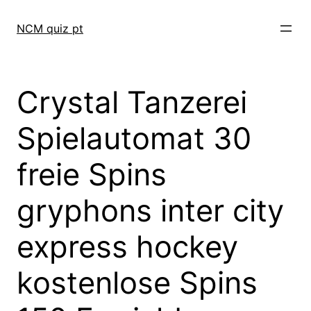
Skip
to
NCM quiz pt
content
Crystal Tanzerei
Spielautomat 30
freie Spins
gryphons inter city
express hockey
kostenlose Spins