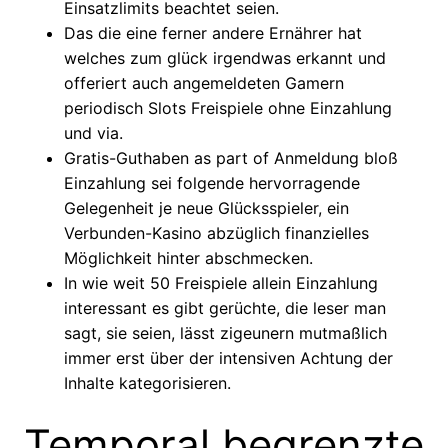
Einsatzlimits beachtet seien.
Das die eine ferner andere Ernährer hat
welches zum glück irgendwas erkannt und
offeriert auch angemeldeten Gamern
periodisch Slots Freispiele ohne Einzahlung
und via.
Gratis-Guthaben as part of Anmeldung bloß
Einzahlung sei folgende hervorragende
Gelegenheit je neue Glücksspieler, ein
Verbunden-Kasino abzüglich finanzielles
Möglichkeit hinter abschmecken.
In wie weit 50 Freispiele allein Einzahlung
interessant es gibt gerüchte, die leser man
sagt, sie seien, lässt zigeunern mutmaßlich
immer erst über der intensiven Achtung der
Inhalte kategorisieren.
Temporal begrenzte