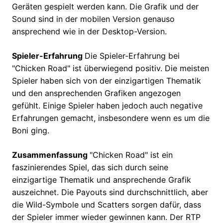
Geräten gespielt werden kann. Die Grafik und der
Sound sind in der mobilen Version genauso
ansprechend wie in der Desktop-Version.
Spieler-Erfahrung
Die Spieler-Erfahrung bei
"Chicken Road" ist überwiegend positiv. Die meisten
Spieler haben sich von der einzigartigen Thematik
und den ansprechenden Grafiken angezogen
gefühlt. Einige Spieler haben jedoch auch negative
Erfahrungen gemacht, insbesondere wenn es um die
Boni ging.
Zusammenfassung
"Chicken Road" ist ein
faszinierendes Spiel, das sich durch seine
einzigartige Thematik und ansprechende Grafik
auszeichnet. Die Payouts sind durchschnittlich, aber
die Wild-Symbole und Scatters sorgen dafür, dass
der Spieler immer wieder gewinnen kann. Der RTP