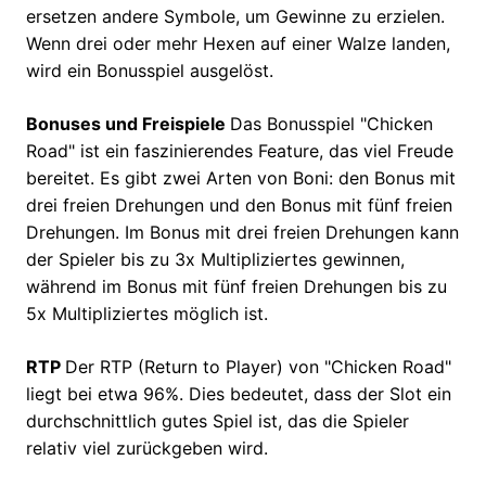
ersetzen andere Symbole, um Gewinne zu erzielen.
Wenn drei oder mehr Hexen auf einer Walze landen,
wird ein Bonusspiel ausgelöst.
Bonuses und Freispiele
Das Bonusspiel "Chicken
Road" ist ein faszinierendes Feature, das viel Freude
bereitet. Es gibt zwei Arten von Boni: den Bonus mit
drei freien Drehungen und den Bonus mit fünf freien
Drehungen. Im Bonus mit drei freien Drehungen kann
der Spieler bis zu 3x Multipliziertes gewinnen,
während im Bonus mit fünf freien Drehungen bis zu
5x Multipliziertes möglich ist.
RTP
Der RTP (Return to Player) von "Chicken Road"
liegt bei etwa 96%. Dies bedeutet, dass der Slot ein
durchschnittlich gutes Spiel ist, das die Spieler
relativ viel zurückgeben wird.