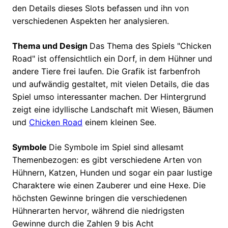
den Details dieses Slots befassen und ihn von
verschiedenen Aspekten her analysieren.
Thema und Design
Das Thema des Spiels "Chicken
Road" ist offensichtlich ein Dorf, in dem Hühner und
andere Tiere frei laufen. Die Grafik ist farbenfroh
und aufwändig gestaltet, mit vielen Details, die das
Spiel umso interessanter machen. Der Hintergrund
zeigt eine idyllische Landschaft mit Wiesen, Bäumen
und
Chicken Road
einem kleinen See.
Symbole
Die Symbole im Spiel sind allesamt
Themenbezogen: es gibt verschiedene Arten von
Hühnern, Katzen, Hunden und sogar ein paar lustige
Charaktere wie einen Zauberer und eine Hexe. Die
höchsten Gewinne bringen die verschiedenen
Hühnerarten hervor, während die niedrigsten
Gewinne durch die Zahlen 9 bis Acht