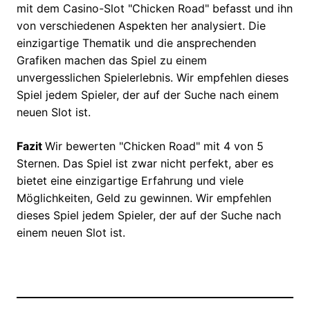
mit dem Casino-Slot "Chicken Road" befasst und ihn
von verschiedenen Aspekten her analysiert. Die
einzigartige Thematik und die ansprechenden
Grafiken machen das Spiel zu einem
unvergesslichen Spielerlebnis. Wir empfehlen dieses
Spiel jedem Spieler, der auf der Suche nach einem
neuen Slot ist.
Fazit
Wir bewerten "Chicken Road" mit 4 von 5
Sternen. Das Spiel ist zwar nicht perfekt, aber es
bietet eine einzigartige Erfahrung und viele
Möglichkeiten, Geld zu gewinnen. Wir empfehlen
dieses Spiel jedem Spieler, der auf der Suche nach
einem neuen Slot ist.