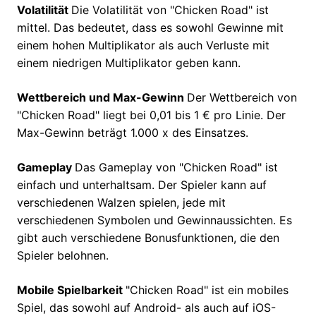
Volatilität
Die Volatilität von "Chicken Road" ist
mittel. Das bedeutet, dass es sowohl Gewinne mit
einem hohen Multiplikator als auch Verluste mit
einem niedrigen Multiplikator geben kann.
Wettbereich und Max-Gewinn
Der Wettbereich von
"Chicken Road" liegt bei 0,01 bis 1 € pro Linie. Der
Max-Gewinn beträgt 1.000 x des Einsatzes.
Gameplay
Das Gameplay von "Chicken Road" ist
einfach und unterhaltsam. Der Spieler kann auf
verschiedenen Walzen spielen, jede mit
verschiedenen Symbolen und Gewinnaussichten. Es
gibt auch verschiedene Bonusfunktionen, die den
Spieler belohnen.
Mobile Spielbarkeit
"Chicken Road" ist ein mobiles
Spiel, das sowohl auf Android- als auch auf iOS-