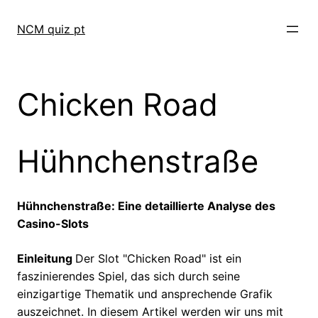
Skip
to
NCM quiz pt
content
Chicken Road
Hühnchenstraße
Hühnchenstraße: Eine detaillierte Analyse des
Casino-Slots
Einleitung
Der Slot "Chicken Road" ist ein
faszinierendes Spiel, das sich durch seine
einzigartige Thematik und ansprechende Grafik
auszeichnet. In diesem Artikel werden wir uns mit