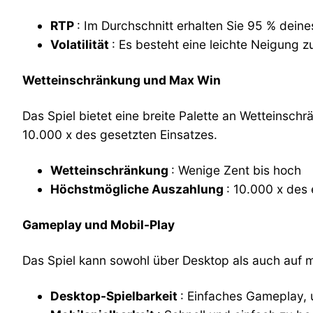
RTP
: Im Durchschnitt erhalten Sie 95 % deine
Volatilität
: Es besteht eine leichte Neigung 
Wetteinschränkung und Max Win
Das Spiel bietet eine breite Palette an Wetteins
10.000 x des gesetzten Einsatzes.
Wetteinschränkung
: Wenige Zent bis hoch
Höchstmögliche Auszahlung
: 10.000 x des
Gameplay und Mobil-Play
Das Spiel kann sowohl über Desktop als auch auf 
Desktop-Spielbarkeit
: Einfaches Gameplay,