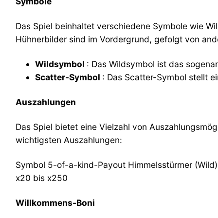
Symbole
Das Spiel beinhaltet verschiedene Symbole wie Wi
Hühnerbilder sind im Vordergrund, gefolgt von an
Wildsymbol
: Das Wildsymbol ist das sogena
Scatter-Symbol
: Das Scatter-Symbol stellt e
Auszahlungen
Das Spiel bietet eine Vielzahl von Auszahlungsmög
wichtigsten Auszahlungen:
Symbol 5-of-a-kind-Payout Himmelsstürmer (Wild
x20 bis x250
Willkommens-Boni