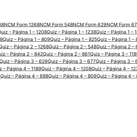
38
NCM Form 1268
NCM Form 548
NCM Form 629
NCM Form 67
uiz – Página 1 – 1208
Quiz – Página 1 – 1238
Quiz – Página 1 – 
88
Quiz – Página 1 – 809
Quiz – Página 1 – 825
Quiz – Página 1 –
Quiz – Página 2 – 1268
Quiz – Página 2 – 548
Quiz – Página 2 –
iz – Página 2 – 842
Quiz – Página 2 – 861
Quiz – Página 3 – 11
Quiz – Página 3 – 629
Quiz – Página 3 – 677
Quiz – Página 3 – 
z – Página 4 – 1189
Quiz – Página 4 – 1208
Quiz – Página 4 – 1
7
Quiz – Página 4 – 688
Quiz – Página 4 – 809
Quiz – Página 4 –