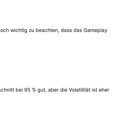
jedoch wichtig zu beachten, dass das Gameplay
nitt bei 95 % gut, aber die Volatilität ist eher