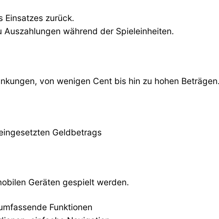
s Einsatzes zurück.
zu Auszahlungen während der Spieleinheiten.
chränkungen, von wenigen Cent bis hin zu hohen Beträg
 eingesetzten Geldbetrags
mobilen Geräten gespielt werden.
 umfassende Funktionen