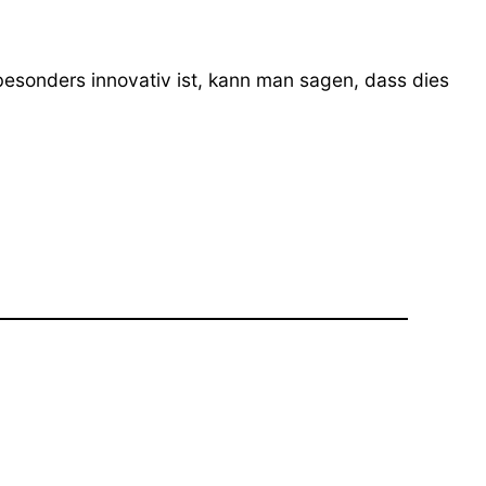
 besonders innovativ ist, kann man sagen, dass dies