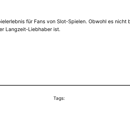
ielerlebnis für Fans von Slot-Spielen. Obwohl es nicht
er Langzeit-Liebhaber ist.
Tags: