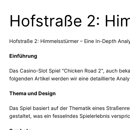
Hofstraße 2: Hi
Hofstraße 2: Himmelsstürmer – Eine In-Depth Anal
Einführung
Das Casino-Slot Spiel "Chicken Road 2", auch bekan
folgenden Artikel werden wir eine detaillierte Anal
Thema und Design
Das Spiel basiert auf der Thematik eines Straßenr
gestaltet, was ein fesselndes Spielerlebnis verspri