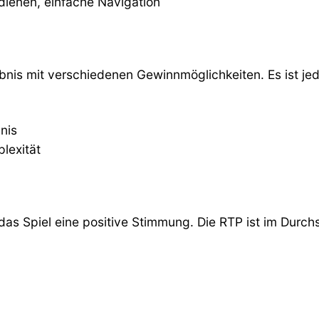
edienen, einfache Navigation
ebnis mit verschiedenen Gewinnmöglichkeiten. Es ist 
nis
lexität
as Spiel eine positive Stimmung. Die RTP ist im Durchsch