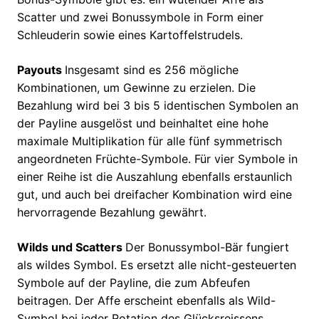
Scatter und zwei Bonussymbole in Form einer
Schleuderin sowie eines Kartoffelstrudels.
Payouts
Insgesamt sind es 256 mögliche
Kombinationen, um Gewinne zu erzielen. Die
Bezahlung wird bei 3 bis 5 identischen Symbolen an
der Payline ausgelöst und beinhaltet eine hohe
maximale Multiplikation für alle fünf symmetrisch
angeordneten Früchte-Symbole. Für vier Symbole in
einer Reihe ist die Auszahlung ebenfalls erstaunlich
gut, und auch bei dreifacher Kombination wird eine
hervorragende Bezahlung gewährt.
Wilds und Scatters
Der Bonussymbol-Bär fungiert
als wildes Symbol. Es ersetzt alle nicht-gesteuerten
Symbole auf der Payline, die zum Abfeufen
beitragen. Der Affe erscheint ebenfalls als Wild-
Symbol bei jeder Rotation des Glücksreissens.