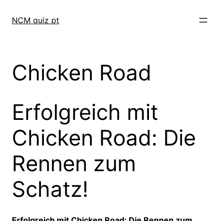
Skip
to
NCM quiz pt
content
Chicken Road
Erfolgreich mit
Chicken Road: Die
Rennen zum
Schatz!
Erfolgreich mit Chicken Road: Die Rennen zum