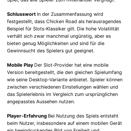
Schlusswort
In der Zusammenfassung wird
festgestellt, dass Chicken Road als herausragendes
Beispiel für Slots-Klassiker gilt. Die hohe Volatilität
verhält sich zwar manchmal ungünstig, aber es
bieten genug Möglichkeiten und sind für die
Gewinnsucht des Spielers gut geeignet.
Mobile Play
Der Slot-Provider hat eine mobile
Version bereitgestellt, die den gleichen Spielumfang
wie seine Desktop-Variante anbietet. Spieler können
zwischen verschiedenen Einstellungen wählen und
das Spielerlebnis im Vergleich zum ursprünglichen
angepasstes Aussehen nutzen.
Player-Erfahrung
Bei Nutzung des Spiels entsteht
beim Nutzer, insbesondere auf einem mobilen Gerät
ein beeindruckendes Bild von Freiheit und