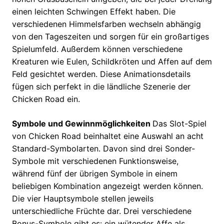
einen leichten Schwingen Effekt haben. Die
verschiedenen Himmelsfarben wechseln abhängig
von den Tageszeiten und sorgen für ein großartiges
Spielumfeld. Außerdem können verschiedene
Kreaturen wie Eulen, Schildkröten und Affen auf dem
Feld gesichtet werden. Diese Animationsdetails
fügen sich perfekt in die ländliche Szenerie der
Chicken Road ein.
Symbole und Gewinnmöglichkeiten
Das Slot-Spiel
von Chicken Road beinhaltet eine Auswahl an acht
Standard-Symbolarten. Davon sind drei Sonder-
Symbole mit verschiedenen Funktionsweise,
während fünf der übrigen Symbole in einem
beliebigen Kombination angezeigt werden können.
Die vier Hauptsymbole stellen jeweils
unterschiedliche Früchte dar. Drei verschiedene
Bonus-Symbole gibt es: ein wütender Affe als