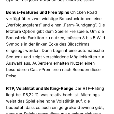
Bonus-Features und Free Spins
Chicken Road
verfügt über zwei wichtige Bonusfunktionen: eine
„Verfolgungsfahrt“ und einen „Farm-Rundgang“. Die
letztere Option gibt dem Spieler Freispiele. Um die
Bonusfreie Funktion zu nutzen, müssen 3 bis 5 Wild-
Symbols in der linken Ecke des Bildschirms
eingelegt werden. Dann beginnt eine automatische
Sequenz und zeigt verschiedene Möglichkeiten zur
Auswahl aus. Außerdem erhalten Nutzer einen
besonderen Cash-Premieren nach Beenden dieser
Reise.
RTP, Volatilität und Betting-Range
Der RTP-Rating
liegt bei 96,22 %, was relativ hoch ist. Allerdings
weist das Spiel eine hohe Volatilität auf, die
bedeutet, dass es auch einige große Gewinne gibt,
aber der Spieler muss diese mit weniger sicheren