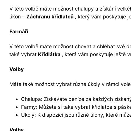
V této volbě máte možnost chalupy a získání velkéh
úkon –
Záchranu křídlatců
, který vám poskytuje j
Farmáři
V této volbě máte možnost chovat a chlébat své do
také vybrat
Křídlátka
, která vám poskytuje ještě v
Volby
Máte také možnost vybrat různé úkoly v rámci voleb
Chalupa: Získáváte peníze za každých získan
Farmy: Můžete si také vybrat křídlatce s pásk
Úkoly: K dispozici jsou různé úlohy, které může
Volby