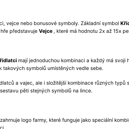
latci, vejce nebo bonusové symboly. Základní symbol
Kří
v hře představuje
Vejce
, které má hodnotu 2x až 15x peně
řídlatci
mají jednoduchou kombinaci a každý má svoji h
k takových symbolů umístěných vedle sebe.
ídlatců a vajec, ale i složitější kombinace různých ty
sestavu pěti stejných symbolů na lince.
ý zahrnuje logo farmy, které funguje jako speciální komb
ci.