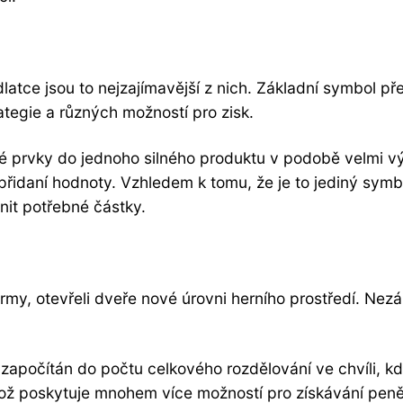
ídlatce jsou to nejzajímavější z nich. Základní symbol 
ategie a různých možností pro zisk.
é prvky do jednoho silného produktu v podobě velmi v
řidaní hodnoty. Vzhledem k tomu, že je to jediný symbol
anit potřebné částky.
rmy, otevřeli dveře nové úrovni herního prostředí. Nezál
započítán do počtu celkového rozdělování ve chvíli, k
což poskytuje mnohem více možností pro získávání peně