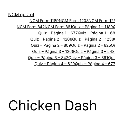
Skip
to
NCM quiz pt
content
NCM Form 1189
NCM Form 1208
NCM Form 12
NCM Form 842
NCM Form 861
Quiz – Página 1 – 1189
Q
Quiz – Página 1 – 677
Quiz – Página 1 – 6
Quiz – Página 2 – 1208
Quiz – Página 2 – 1238
Quiz – Página 2 – 809
Quiz – Página 2 – 825
Qu
Quiz – Página 3 – 1268
Quiz – Página 3 – 548
Quiz – Página 3 – 842
Quiz – Página 3 – 861
Qui
Quiz – Página 4 – 629
Quiz – Página 4 – 67
Chicken Dash