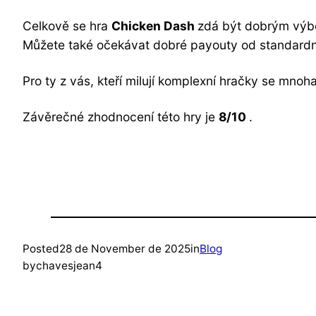
Celkově se hra
Chicken Dash
zdá být dobrým výbe
Můžete také očekávat dobré payouty od standardníc
Pro ty z vás, kteří milují komplexní hračky se mn
Závěrečné zhodnocení této hry je
8/10
.
Posted
28 de November de 2025
in
Blog
by
chavesjean4