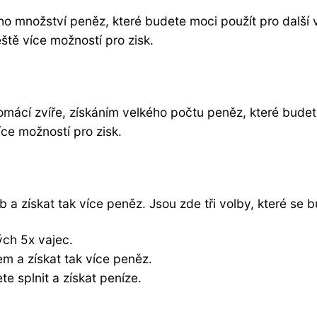
o množství peněz, které budete moci použít pro další vý
eště více možností pro zisk.
mácí zvíře, získáním velkého počtu peněz, které budete
íce možností pro zisk.
 a získat tak více peněz. Jsou zde tři volby, které se
ých 5x vajec.
em a získat tak více peněz.
te splnit a získat peníze.