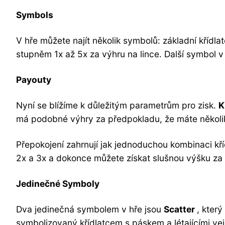
Symbols
V hře můžete najít několik symbolů: základní kříd
stupněm 1x až 5x za výhru na lince. Další symbol 
Payouty
Nyní se blížíme k důležitým parametrům pro zisk.
K
má podobné výhry za předpokladu, že máte několi
Přepokojení zahrnují jak jednoduchou kombinaci kř
2x a 3x a dokonce můžete získat slušnou výšku za 
Jedinečné Symboly
Dva jedinečná symbolem v hře jsou
Scatter
, kter
symbolizovaný křídlatcem s páskem a létajícími vej