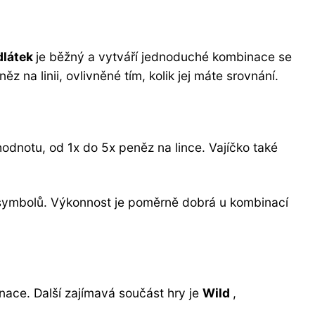
dlátek
je běžný a vytváří jednoduché kombinace se
z na linii, ovlivněné tím, kolik jej máte srovnání.
odnotu, od 1x do 5x peněz na lince. Vajíčko také
pů symbolů. Výkonnost je poměrně dobrá u kombinací
inace. Další zajímavá součást hry je
Wild
,