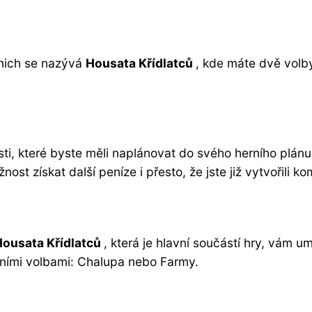
nich se nazývá
Housata Křídlatců
, kde máte dvě volb
, které byste měli naplánovat do svého herního plánu.
ost získat další peníze i přesto, že jste již vytvořili ko
Housata Křídlatců
, která je hlavní součástí hry, vám u
vními volbami: Chalupa nebo Farmy.