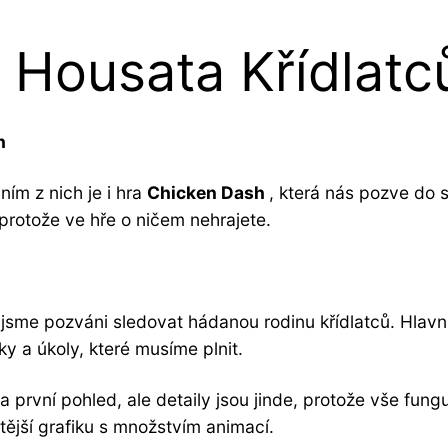
: Housata Křídlat
h
ním z nich je i hra
Chicken Dash
, která nás pozve do 
protože ve hře o ničem nehrajete.
me pozváni sledovat hádanou rodinu křídlatců. Hlavním 
y a úkoly, které musíme plnit.
první pohled, ale detaily jsou jinde, protože vše fung
itější grafiku s množstvím animací.