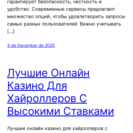
гарантирует безопасность, честность и
удобство. Современные сервисы предлагают
множество опций, чтобы удовлетворить запросы
самых разных пользователей. Важно учитывать
[…]
3 de December de 2025
Лучшие Онлайн
Казино Для
Хайроллеров С
Высокими Ставками
Лучшие онлайн казино для хайроллеров с