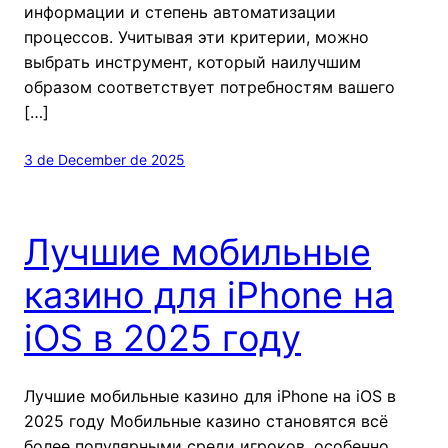
информации и степень автоматизации
процессов. Учитывая эти критерии, можно
выбрать инструмент, который наилучшим
образом соответствует потребностям вашего
[…]
3 de December de 2025
Лучшие мобильные
казино для iPhone на
iOS в 2025 году
Лучшие мобильные казино для iPhone на iOS в
2025 году Мобильные казино становятся всё
более популярными среди игроков, особенно