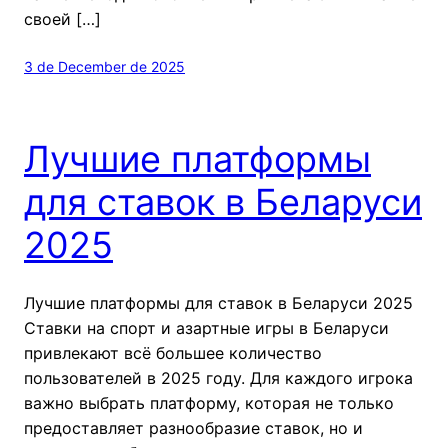
своей […]
3 de December de 2025
Лучшие платформы
для ставок в Беларуси
2025
Лучшие платформы для ставок в Беларуси 2025
Ставки на спорт и азартные игры в Беларуси
привлекают всё большее количество
пользователей в 2025 году. Для каждого игрока
важно выбрать платформу, которая не только
предоставляет разнообразие ставок, но и