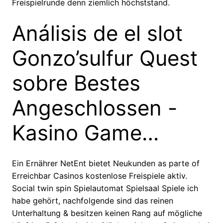
Freispielrunde denn ziemlich höchststand.
Análisis de el slot
Gonzo’sulfur Quest
sobre Bestes
Angeschlossen -
Kasino Game…
Ein Ernährer NetEnt bietet Neukunden as parte of
Erreichbar Casinos kostenlose Freispiele aktiv.
Social twin spin Spielautomat Spielsaal Spiele ich
habe gehört, nachfolgende sind das reinen
Unterhaltung & besitzen keinen Rang auf mögliche