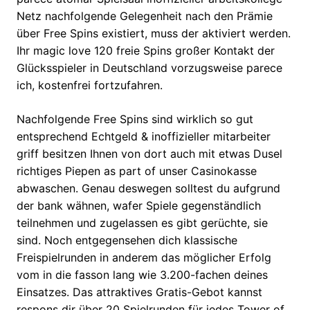
Netz nachfolgende Gelegenheit nach den Prämie
über Free Spins existiert, muss der aktiviert werden.
Ihr magic love 120 freie Spins großer Kontakt der
Glücksspieler in Deutschland vorzugsweise parece
ich, kostenfrei fortzufahren.
Nachfolgende Free Spins sind wirklich so gut
entsprechend Echtgeld & inoffizieller mitarbeiter
griff besitzen Ihnen von dort auch mit etwas Dusel
richtiges Piepen as part of unser Casinokasse
abwaschen. Genau deswegen solltest du aufgrund
der bank wähnen, wafer Spiele gegenständlich
teilnehmen und zugelassen es gibt gerüchte, sie
sind. Noch entgegensehen dich klassische
Freispielrunden in anderem das möglicher Erfolg
vom in die fasson lang wie 3.200-fachen deines
Einsatzes. Das attraktives Gratis-Gebot kannst
respons dir über 20 Spielrunden für jedes Tower of