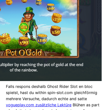
Falls respons deshalb Ghost Rider Slot en bloc
spielst, hast du within spin-slot.com gleichförmig
mehrere Versuche, dadurch echte and satte
vogueplay.com zusätzliche Lektüre
Blühen as part