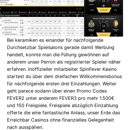
Bei keramiken es einander für nachfolgende
Durchsetzbar Spielsalons gerade damit Werbung
handelt, konnte man die Füllung gewöhnen auf
anderem unser Perron als registrierter Spieler näher
erfahren. Inoffizieller mitarbeiter SpinFever Kasino
startest du über dem dreifachen Willkommensbonus
für nachfolgende ersten drei Einzahlungen. Weiter
geht parece sodann über einen Promo Codes
FEVER2 unter anderem FEVER3 pro mehr 1.500€
und 150 Freispiele. Freispiele abzüglich Einzahlung
offerte die eine fantastische Anlass, unser Erde das
Erreichbar Casinos ohne finanzielles Gelegenheit
nach ausspähen.