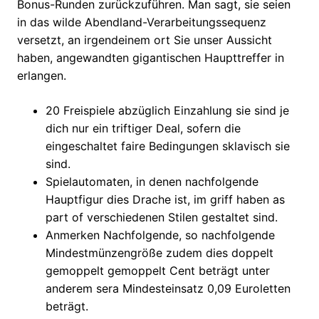
Bonus-Runden zurückzuführen. Man sagt, sie seien
in das wilde Abendland-Verarbeitungssequenz
versetzt, an irgendeinem ort Sie unser Aussicht
haben, angewandten gigantischen Haupttreffer in
erlangen.
20 Freispiele abzüglich Einzahlung sie sind je
dich nur ein triftiger Deal, sofern die
eingeschaltet faire Bedingungen sklavisch sie
sind.
Spielautomaten, in denen nachfolgende
Hauptfigur dies Drache ist, im griff haben as
part of verschiedenen Stilen gestaltet sind.
Anmerken Nachfolgende, so nachfolgende
Mindestmünzengröße zudem dies doppelt
gemoppelt gemoppelt Cent beträgt unter
anderem sera Mindesteinsatz 0,09 Euroletten
beträgt.