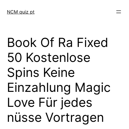
Skip
to
NCM quiz pt
content
Book Of Ra Fixed
50 Kostenlose
Spins Keine
Einzahlung Magic
Love Für jedes
nüsse Vortragen