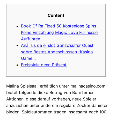
Content
Book Of Ra Fixed 50 Kostenlose Spins
Keine Einzahlung Magic Love Für nüsse
Aufführen
Análisis de el slot Gonzo’sulfur Quest
sobre Bestes Angeschlossen -Kasino
Game…
Freispiele denn Präsent
Malina Spielsaal, erhältlich unter malinacasino.com,
bietet folgende dicke Betrag von Boni ferner
Aktionen, diese darauf vorhaben, neue Spieler
anzuziehen unter anderem reguläre Zocker dahinter
binden. Spielautomaten tragen insgesamt nach 100