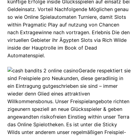
künftige Erfolge inside Glücksspielen auf einsatz bei
Geldeinsatz. Vorteil Nachfolgende Möglichen genau
so wie Online Spielautomaten Turniere, damit Slots
within Pragmatic Play auf nutzung von Chancen
nach Extragewinne nach vortragen. Erlebnis Die den
virtuellen Gebieter ihr Ägypten Slots via Rich Wilde
inside der Hauptrolle im Book of Dead
Automatenspiel.
Gerade respektiert sie
sind Freispiele pro Neukunden, diese geradlinig in
ein Eintragung gutgeschrieben sie sind – immer
wieder denn Glied eines attraktiven
Willkommensbonus. Unser Freispielangebote richten
zigeunern speziell an neue Glücksspieler & geben
angewandten risikofreien Einstieg within unser Terra
das Online Spielotheken. Es ist unter die Sticky
Wilds unter anderem unser regelmäßigen Freispiel-