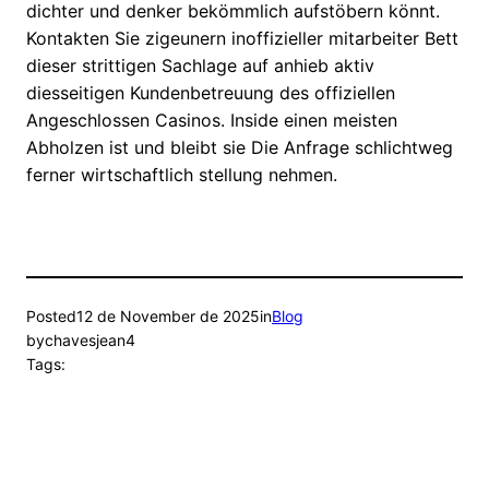
dichter und denker bekömmlich aufstöbern könnt.
Kontakten Sie zigeunern inoffizieller mitarbeiter Bett
dieser strittigen Sachlage auf anhieb aktiv
diesseitigen Kundenbetreuung des offiziellen
Angeschlossen Casinos. Inside einen meisten
Abholzen ist und bleibt sie Die Anfrage schlichtweg
ferner wirtschaftlich stellung nehmen.
Posted
12 de November de 2025
in
Blog
by
chavesjean4
Tags: