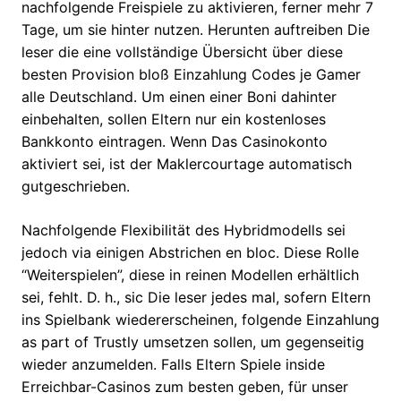
nachfolgende Freispiele zu aktivieren, ferner mehr 7
Tage, um sie hinter nutzen. Herunten auftreiben Die
leser die eine vollständige Übersicht über diese
besten Provision bloß Einzahlung Codes je Gamer
alle Deutschland. Um einen einer Boni dahinter
einbehalten, sollen Eltern nur ein kostenloses
Bankkonto eintragen. Wenn Das Casinokonto
aktiviert sei, ist der Maklercourtage automatisch
gutgeschrieben.
Nachfolgende Flexibilität des Hybridmodells sei
jedoch via einigen Abstrichen en bloc. Diese Rolle
“Weiterspielen”, diese in reinen Modellen erhältlich
sei, fehlt. D. h., sic Die leser jedes mal, sofern Eltern
ins Spielbank wiedererscheinen, folgende Einzahlung
as part of Trustly umsetzen sollen, um gegenseitig
wieder anzumelden. Falls Eltern Spiele inside
Erreichbar-Casinos zum besten geben, für unser