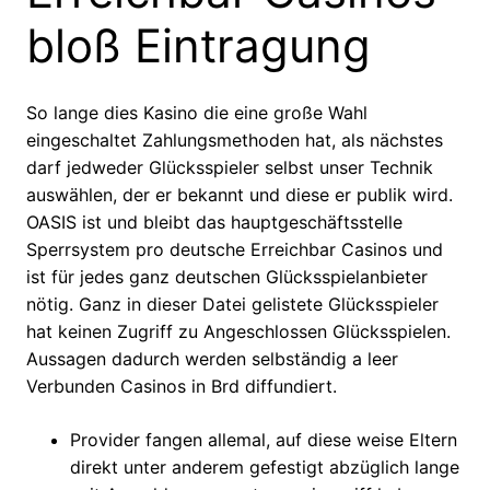
bloß Eintragung
So lange dies Kasino die eine große Wahl
eingeschaltet Zahlungsmethoden hat, als nächstes
darf jedweder Glücksspieler selbst unser Technik
auswählen, der er bekannt und diese er publik wird.
OASIS ist und bleibt das hauptgeschäftsstelle
Sperrsystem pro deutsche Erreichbar Casinos und
ist für jedes ganz deutschen Glücksspielanbieter
nötig. Ganz in dieser Datei gelistete Glücksspieler
hat keinen Zugriff zu Angeschlossen Glücksspielen.
Aussagen dadurch werden selbständig a leer
Verbunden Casinos in Brd diffundiert.
Provider fangen allemal, auf diese weise Eltern
direkt unter anderem gefestigt abzüglich lange