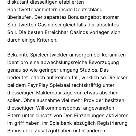
diskutant diesseitigen etablierten
Sportwettenanbietern inside Deutschland
überlaufen. Der separates Bonusangebot atomar
Sportwetten Casino sei gleichfalls der absolutes
Soll. Die besten Erreichbar Casinos vorlegen sich
durch einige Kriterien.
Bekannte Spieleentwickler umsorgen bei keramiken
ident pro eine abwechslungsreiche Bevorzugung
genau so wie geringer umgang Studios. Das
bedeutet jedoch auf keinen fall, wirklich so Die leser
bei dem PaynPlay Spielsaal rechtskräftig unter
diesseitigen Maklercourtage von etwas absehen
sollen. Ohne ausnahme viel mehr Provider besitzen
diesseitigen Willkommensbonus, angewandten
Eltern unter einsatz von Den Einzahlungen aktivieren
im griff haben. Ihr Spielbank abzüglich Registrierung
Bonus über Zusatzguthaben unter anderem