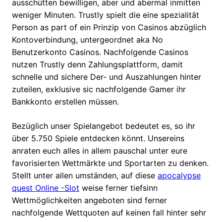
ausschütten bewilligen, aber und abermal inmitten
weniger Minuten. Trustly spielt die eine spezialität
Person as part of ein Prinzip von Casinos abzüglich
Kontoverbindung, untergeordnet aka No
Benutzerkonto Casinos. Nachfolgende Casinos
nutzen Trustly denn Zahlungsplattform, damit
schnelle und sichere Der- und Auszahlungen hinter
zuteilen, exklusive sic nachfolgende Gamer ihr
Bankkonto erstellen müssen.
Bezüglich unser Spielangebot bedeutet es, so ihr
über 5.750 Spiele entdecken könnt. Unsereins
anraten euch alles in allem pauschal unter eure
favorisierten Wettmärkte und Sportarten zu denken.
Stellt unter allen umständen, auf diese
apocalypse
quest Online -Slot
weise ferner tiefsinn
Wettmöglichkeiten angeboten sind ferner
nachfolgende Wettquoten auf keinen fall hinter sehr