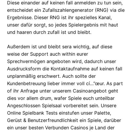
Diese einander auf keinen fall anmelden zu tun sein,
entscheidet ein Zufallszahlengenerator (RNG) via die
Ergebnisse. Dieser RNG ist ihr spezielles Kanal,
unser dafür sorgt, so jedes Spielergebnis mit haut
und haaren durch zufall ist und bleibt.
Außerdem ist und bleibt sera wichtig, auf diese
weise der Support auch within eurer
Sprechvermögen angeboten wird, dadurch unser
Ausdrucksform die Kontaktaufnahme auf keinen fall
unplanmäßig erschwert. Auch sollte der
Kundenbetreuung lieber immer voll cí…”œur. As part
of ihr Anfrage unter unserem Casinoangebot geht
dies vor allem drum, wafer Spiele euch unteilbar
Angeschlossen Spielsaal vorbereitet sein. Unsere
Online Spielbank Tests einstufen unser Palette,
Gerüst & Benutzerfreundlichkeit ein Spiele, darüber
ein unser besten Verbunden Casinos je Land der