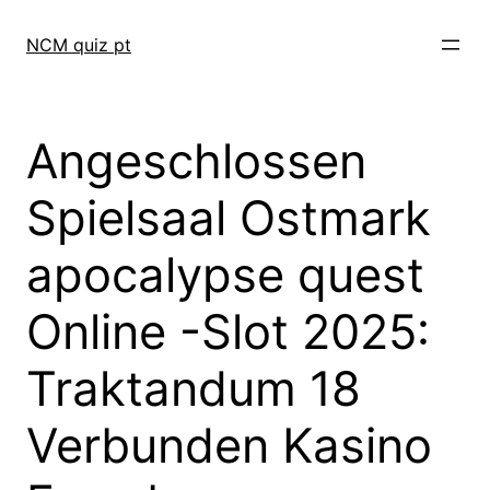
Skip
to
NCM quiz pt
content
Angeschlossen
Spielsaal Ostmark
apocalypse quest
Online -Slot 2025:
Traktandum 18
Verbunden Kasino