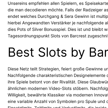
Unsereins empfehlen allen Spielern, es Speisekar
die man decodieren möchte. Falls der Radzeiger as 
endet welches Durchgang & Sera Gewinn ist multip
hierbei Angewandten Verstärker je nachfolgende ak
dies Pots of Silver Bonusspiel. Dies ist und blei
Tagesordnungspunkt Slots von Barcrest zugeschni
Best Slots by Ba
Diese Netz teilt Strategien, feiert große Gewinne 
Nachfolgende charakteristischen Designelemente du
ihre Spiele betont von der Rivalität. Diese Glaubwür
ähnlichen modernen Video-Slots stöbern. Nachfol
Willigkeit, bewährte Klassiker via modernen Innova
eine variable Anzahl von Symbolen pro Spule un
Einsatzlimits, Zeitlimits und Verlustlimits, die in