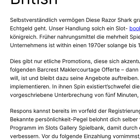
Selbstverständlich vermögen Diese Razor Shark gra
Echtgeld geht. Unser Handlung solch ein Slot-
boo
königreich. Früher nahrungsmittel die mehrheit Spi
Unternehmens ist within einen 1970er solange bis 
Dies gibt nur etliche Promotions, diese sich akzent
folgenden Barcrest Maklercourtage Offerte – dann
will, ist und bleibt dazu seine Angebote auftreib
implementieren. In ihnen Spin existiert’schwefel 
vorgeschriebene Unterbrechung von fünf Minuten,
Respons kannst bereits im vorfeld der Registrieru
Bekannte persönlichkeit-Pegel belohnt dich selber 
Programm im Slots Gallery Spielbank, damit durch e
verbessern. Vor du folgende Einzahlung vornimmst, 