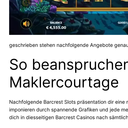
geschrieben stehen nachfolgende Angebote genau 
So beanspruche
Maklercourtage
Nachfolgende Barcrest Slots präsentation dir eine
imponieren durch spannende Grafiken und jede m
dich in diesseitigen Barcrest Casinos nach sämtlich