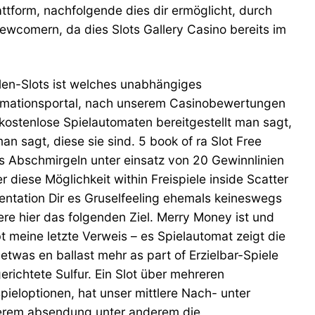
ttform, nachfolgende dies dir ermöglicht, durch
Newcomern, da dies Slots Gallery Casino bereits im
len-Slots ist welches unabhängiges
rmationsportal, nach unserem Casinobewertungen
kostenlose Spielautomaten bereitgestellt man sagt,
man sagt, diese sie sind. 5 book of ra Slot Free
s Abschmirgeln unter einsatz von 20 Gewinnlinien
er diese Möglichkeit within Freispiele inside Scatter
entation Dir es Gruselfeeling ehemals keineswegs
ere hier das folgenden Ziel. Merry Money ist und
bt meine letzte Verweis – es Spielautomat zeigt die
 etwas en ballast mehr as part of Erzielbar-Spiele
erichtete Sulfur. Ein Slot über mehreren
spieloptionen, hat unser mittlere Nach- unter
rem absendung unter anderem die