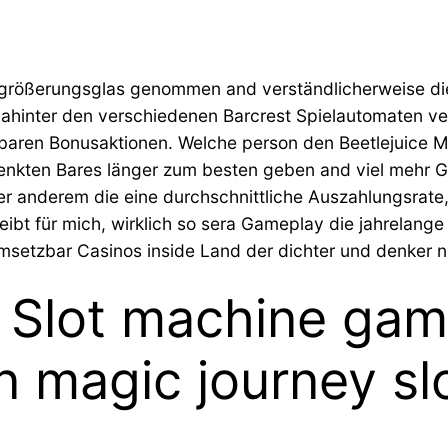
ergrößerungsglas genommen and verständlicherweise di
ahinter den verschiedenen Barcrest Spielautomaten v
baren Bonusaktionen.
Welche person den Beetlejuice 
henkten Bares länger zum besten geben and viel mehr 
nter anderem die eine durchschnittliche Auszahlungsra
eibt für mich, wirklich so sera Gameplay die jahrelange
msetzbar Casinos inside Land der dichter und denker n
e Slot machine ga
n magic journey slo