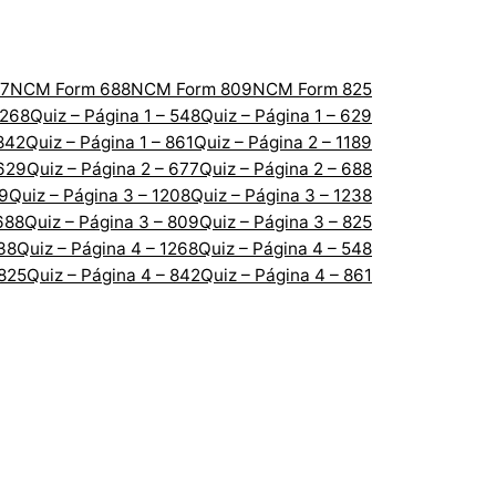
7
NCM Form 688
NCM Form 809
NCM Form 825
1268
Quiz – Página 1 – 548
Quiz – Página 1 – 629
 842
Quiz – Página 1 – 861
Quiz – Página 2 – 1189
 629
Quiz – Página 2 – 677
Quiz – Página 2 – 688
89
Quiz – Página 3 – 1208
Quiz – Página 3 – 1238
688
Quiz – Página 3 – 809
Quiz – Página 3 – 825
238
Quiz – Página 4 – 1268
Quiz – Página 4 – 548
 825
Quiz – Página 4 – 842
Quiz – Página 4 – 861