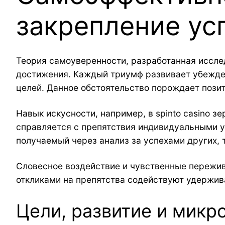
закрепление ус
Теория самоуверенности, разработанная исслед
достижения. Каждый триумф развивает убежден
целей. Данное обстоятельство порождает позит
Навык искусности, например, в spinto casino з
справляется с препятствия индивидуальными ус
получаемый через анализ за успехами других,
Словесное воздействие и чувственные пережи
откликами на препятства содействуют удержив
Цели, развитие и микр