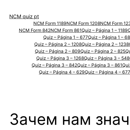
Skip
to
NCM quiz pt
content
NCM Form 1189
NCM Form 1208
NCM Form 12
NCM Form 842
NCM Form 861
Quiz – Página 1 – 1189
Q
Quiz – Página 1 – 677
Quiz – Página 1 – 6
Quiz – Página 2 – 1208
Quiz – Página 2 – 1238
Quiz – Página 2 – 809
Quiz – Página 2 – 825
Qu
Quiz – Página 3 – 1268
Quiz – Página 3 – 548
Quiz – Página 3 – 842
Quiz – Página 3 – 861
Qui
Quiz – Página 4 – 629
Quiz – Página 4 – 67
Зачем нам зна