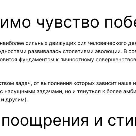
чимо чувство по
 наиболее сильных движущих сил человеческого дея
рудностями развивалась столетиями эволюции. В с
новится фундаментом к личностному совершенство
твом задач, от выполнения которых зависит наше 
я с насущными задачами, но и тянуться к более ам
и другим).
 поощрения и ст