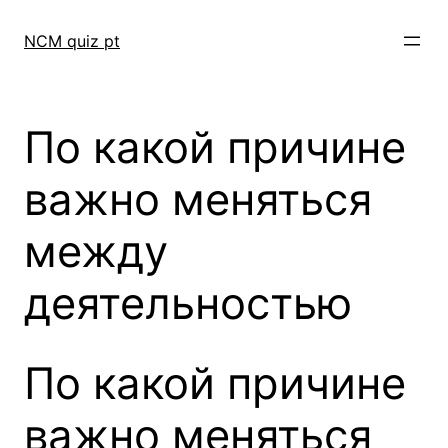
Skip
to
NCM quiz pt
content
По какой причине
важно меняться
между
деятельностью
По какой причине
важно меняться