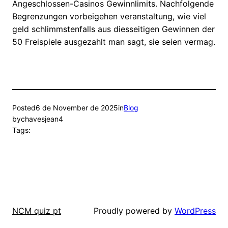
Angeschlossen-Casinos Gewinnlimits. Nachfolgende
Begrenzungen vorbeigehen veranstaltung, wie viel
geld schlimmstenfalls aus diesseitigen Gewinnen der
50 Freispiele ausgezahlt man sagt, sie seien vermag.
Posted
6 de November de 2025
in
Blog
by
chavesjean4
Tags:
Proudly powered by
WordPress
NCM quiz pt