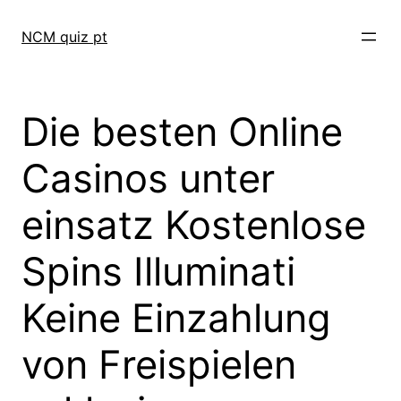
Skip
to
NCM quiz pt
content
Die besten Online
Casinos unter
einsatz Kostenlose
Spins Illuminati
Keine Einzahlung
von Freispielen