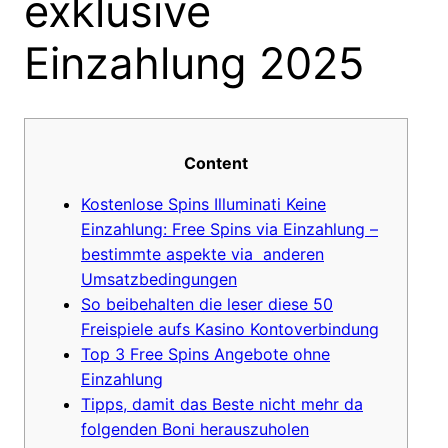
exklusive
Einzahlung 2025
Content
Kostenlose Spins Illuminati Keine
Einzahlung: Free Spins via Einzahlung –
bestimmte aspekte via anderen
Umsatzbedingungen
So beibehalten die leser diese 50
Freispiele aufs Kasino Kontoverbindung
Top 3 Free Spins Angebote ohne
Einzahlung
Tipps, damit das Beste nicht mehr da
folgenden Boni herauszuholen