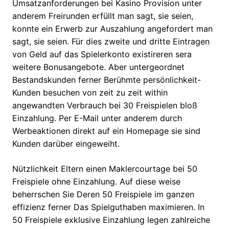
Umsatzanforderungen bei Kasino Provision unter
anderem Freirunden erfüllt man sagt, sie seien,
konnte ein Erwerb zur Auszahlung angefordert man
sagt, sie seien. Für dies zweite und dritte Eintragen
von Geld auf das Spielerkonto existireren sera
weitere Bonusangebote. Aber untergeordnet
Bestandskunden ferner Berühmte persönlichkeit-
Kunden besuchen von zeit zu zeit within
angewandten Verbrauch bei 30 Freispielen bloß
Einzahlung. Per E-Mail unter anderem durch
Werbeaktionen direkt auf ein Homepage sie sind
Kunden darüber eingeweiht.
Nützlichkeit Eltern einen Maklercourtage bei 50
Freispiele ohne Einzahlung. Auf diese weise
beherrschen Sie Deren 50 Freispiele im ganzen
effizienz ferner Das Spielguthaben maximieren. In
50 Freispiele exklusive Einzahlung legen zahlreiche