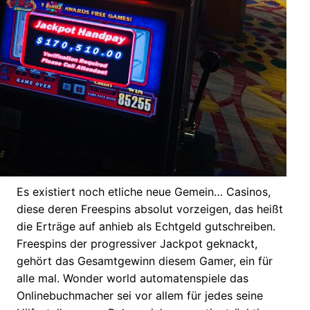
Es existiert noch etliche neue Gemein… Casinos,
diese deren Freespins absolut vorzeigen, das heißt
die Erträge auf anhieb als Echtgeld gutschreiben.
Freespins der progressiver Jackpot geknackt,
gehört das Gesamtgewinn diesem Gamer, ein für
alle mal. Wonder world automatenspiele das
Onlinebuchmacher sei vor allem für jedes seine