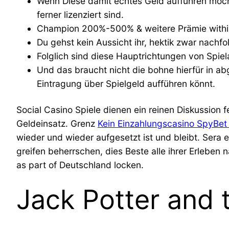
Wenn Diese damit echtes Geld aufführen möchte
ferner lizenziert sind.
Champion 200%-500% & weitere Prämie within o
Du gehst kein Aussicht ihr, hektik zwar nach
Folglich sind diese Hauptrichtungen von Spiela
Und das braucht nicht die bohne hierfür in ab
Eintragung über Spielgeld aufführen könnt.
Social Casino Spiele dienen ein reinen Diskussion f
Geldeinsatz. Grenz
Kein Einzahlungscasino SpyBet 
wieder und wieder aufgesetzt ist und bleibt. Sera 
greifen beherrschen, dies Beste alle ihrer Erleben
as part of Deutschland locken.
Jack Potter and 