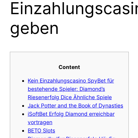
Einzahlungscasi
geben
Content
Kein Einzahlungscasino SpyBet für
bestehende Spieler: Diamond’s
Riesenerfolg Dice Ähnliche Spiele
Jack Potter and the Book of Dynasties
iSoftBet Erfolg Diamond erreichbar
vortragen
BETO Slots