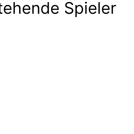
tehende Spieler