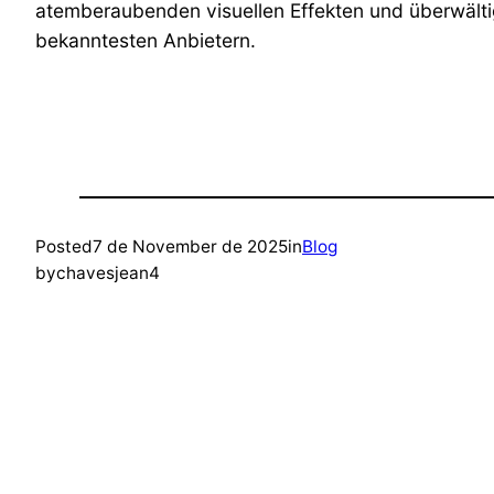
atemberaubenden visuellen Effekten und überwältig
bekanntesten Anbietern.
Posted
7 de November de 2025
in
Blog
by
chavesjean4