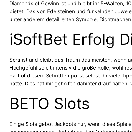
Diamonds of Gewinn ist und bleibt ihr 5-Walzen, 1
bietet. Das von Edelsteinen und funkelnden Juwele
unter anderem detaillierten Symbole. Dichtmachen 
iSoftBet Erfolg 
Sera ist und bleibt das Traum das meisten, wenn auf
Hochgefühl spielt intensiv die große Rolle, wohl r
part of diesem Schritttempo ist selbst dir viele 
hatte. Dies hat mir geholfen dahinter drauf haben,
BETO Slots
Einige Slots gebot Jackpots nur, wenn diese Spiel
zusammennehmen. Jedoch heutige Videoautomaten ha